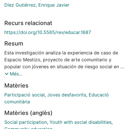
Díez Gutiérrez, Enrique Javier
Recurs relacionat
https://doi.org/10.5565/rev/educar.1687
Resum
Esta investigación analiza la experiencia de caso de
Espacio Mestizo, proyecto de arte comunitario y
popular con jóvenes en situación de riesgo social en la
ciudad de León. Se ha planteado un enfoque
Més...
cualitativo de tipo idiográfico sobre el estudio de caso
Matèries
del proyecto Espacio Mestizo. La muestra está
compuesta por una cincuentena de personas
Participació social
,
Joves desfavorits
,
Educació
participantes: 24 destinarios y 18 expertos y
comunitària
educadores. Las técnicas realizadas fueron entrevistas
Matèries (anglès)
exploratorias, entrevistas en profundidad, grupos de
discusión y relatos de vida. Los resultados muestran
Social participation
,
Youth with social disabilities
,
que Espacio Mestizo ayuda a adolescentes en riesgo a