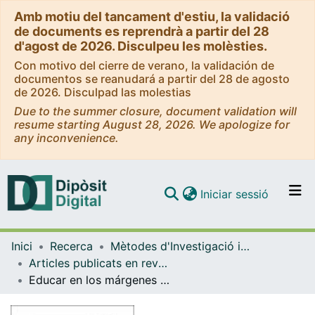
Amb motiu del tancament d'estiu, la validació
de documents es reprendrà a partir del 28
d'agost de 2026. Disculpeu les molèsties.
Con motivo del cierre de verano, la validación de
documentos se reanudará a partir del 28 de agosto
de 2026. Disculpad las molestias
Due to the summer closure, document validation will
resume starting August 28, 2026. We apologize for
any inconvenience.
(current)
Iniciar sessió
Comunitats i col·leccions
Inici
Recerca
Mètodes d'Investigació i Diagnòstic en Educació
Navega per tot el DD
Articles publicats en revistes (Mètodes d'Investigació i Diagnòstic en Educació)
Com publicar
Educar en los márgenes del sistema: educación comunitaria para la emancipación
Contacte