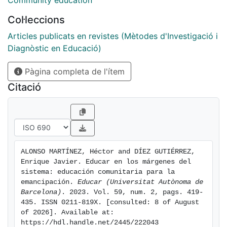
Community education
emanciparse, impulsando el aumento de la autoestima
Col·leccions
y del empoderamiento, así como la corresponsabilidad
en los adolescentes participantes, pero destaca
Articles publicats en revistes (Mètodes d'Investigació i
especialmente el impulso que supone de desarrollo
Diagnòstic en Educació)
comunitario para construir un modelo de ciudadanía,
Pàgina completa de l'ítem
crítico, que, al contener valores prosociales,
contribuye al desarrollo social. El participar en
Citació
Espacio Mestizo, desde su vertiente de educación
social, popular y comunitaria, supuso involucrarse de
forma consciente y comprometida en un proyecto
común y participado colectivamente, de forma
democrática, que también generó una cierta cohesión
ALONSO MARTÍNEZ, Héctor and DÍEZ GUTIÉRREZ, 
entre barrios.
Enrique Javier. Educar en los márgenes del 
sistema: educación comunitaria para la 
emancipación. 
Educar (Universitat Autònoma de 
Barcelona)
. 2023. Vol. 59, num. 2, pags. 419-
435. ISSN 0211-819X. [consulted: 8 of August 
of 2026]. Available at: 
https://hdl.handle.net/2445/222043