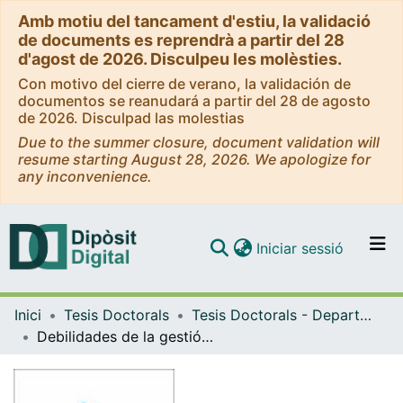
Amb motiu del tancament d'estiu, la validació
de documents es reprendrà a partir del 28
d'agost de 2026. Disculpeu les molèsties.
Con motivo del cierre de verano, la validación de
documentos se reanudará a partir del 28 de agosto
de 2026. Disculpad las molestias
Due to the summer closure, document validation will
resume starting August 28, 2026. We apologize for
any inconvenience.
(current)
Iniciar sessió
Comunitats i col·leccions
Inici
Tesis Doctorals
Tesis Doctorals - Departament - Economia i Organització d'Empreses
Navega per tot el DD
Debilidades de la gestión de la calidad en las empresas occidentales. Importancia de los costes de la calidad
Com publicar
Contacte