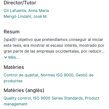
Director/Tutor
Gil Lafuente, Anna Maria
Merigó Lindahl, José M.
Resum
[spa]El objetivo que pretendíamos conseguir al iniciar
esta tesis, era mostrar el escaso interés, mostrado por
gran parte de las empresas occidentales, por reducir
sustancialmente sus inaceptablemente altos costes de
Més...
la calidad, incluso a sabiendas de la tremenda carga
Matèries
que suponen para sus cuentas de resultados. La
constatación de esta grave afirmación, está
Control de qualitat
,
Normes ISO 9000
,
Gestió de
sustentada por las cifras publicadas por los
productes
principales expertos mundiales en este tema. Las
Matèries (anglès)
múltiples encuestas realizadas por instituciones
mundiales de prestigio, a empresas que se supone
Quality control
,
ISO 9000 Series Standards
,
Product
están involucradas en procesos de mejora de la
management