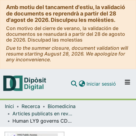
Amb motiu del tancament d'estiu, la validació
de documents es reprendrà a partir del 28
d'agost de 2026. Disculpeu les molèsties.
Con motivo del cierre de verano, la validación de
documentos se reanudará a partir del 28 de agosto
de 2026. Disculpad las molestias
Due to the summer closure, document validation will
resume starting August 28, 2026. We apologize for
any inconvenience.
(current)
Iniciar sessió
Comunitats i col·leccions
Inici
Recerca
Biomedicina
Navega per tot el DD
Articles publicats en revistes (Biomedicina)
Com publicar
Human LY9 governs CD4+ T cell IFN-γ immunity to Mycobacterium tuberculosis
Contacte