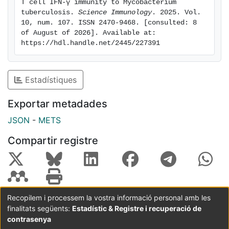
T cell IFN-γ immunity to Mycobacterium 
tuberculosis. 
Science Immunology
. 2025. Vol. 
10, num. 107. ISSN 2470-9468. [consulted: 8 
of August of 2026]. Available at: 
https://hdl.handle.net/2445/227391
Estadístiques
Exportar metadades
JSON
-
METS
Compartir registre
Recopilem i processem la vostra informació personal amb les
finalitats següents:
Estadístic & Registre i recuperació de
Coordinació:
CRAI UB
Avís legal
Metadades
subjectes a:
contrasenya