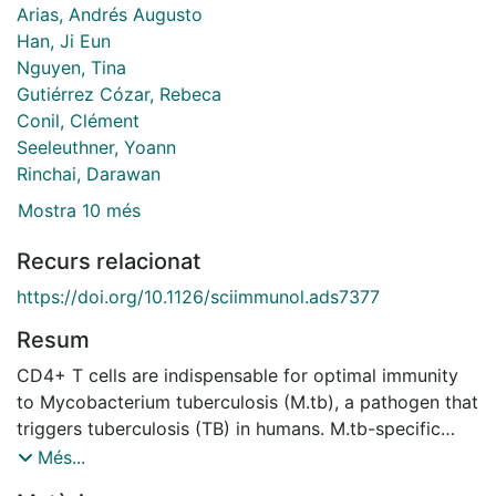
Arias, Andrés Augusto
Han, Ji Eun
Nguyen, Tina
Gutiérrez Cózar, Rebeca
Conil, Clément
Seeleuthner, Yoann
Rinchai, Darawan
Mostra 10 més
Recurs relacionat
https://doi.org/10.1126/sciimmunol.ads7377
Resum
CD4+ T cells are indispensable for optimal immunity
to Mycobacterium tuberculosis (M.tb), a pathogen that
triggers tuberculosis (TB) in humans. M.tb-specific
human CD4+ T cells are known to polarize toward an
Més...
interferon-γ (IFN-γ)-producing, CCR4-