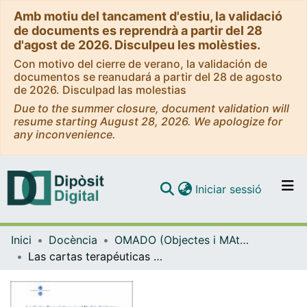
Amb motiu del tancament d'estiu, la validació
de documents es reprendrà a partir del 28
d'agost de 2026. Disculpeu les molèsties.
Con motivo del cierre de verano, la validación de
documentos se reanudará a partir del 28 de agosto
de 2026. Disculpad las molestias
Due to the summer closure, document validation will
resume starting August 28, 2026. We apologize for
any inconvenience.
(current)
Iniciar sessió
Comunitats i col·leccions
Inici
Docència
OMADO (Objectes i MAterials DOcents)
Navega per tot el DD
Las cartas terapéuticas en el modelo sistémico
Com publicar
Contacte