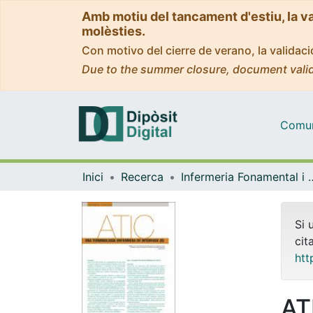
Amb motiu del tancament d'estiu, la v
molèsties.
Con motivo del cierre de verano, la valida
Due to the summer closure, document valid
Comuni
Inici
Recerca
Infermeria Fonam
Si 
cit
htt
AT