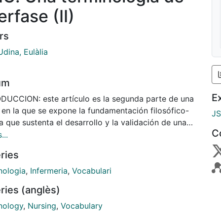
erfase (II)
rs
dina, Eulàlia
um
E
DUCCION: este artículo es la segunda parte de una
 en la que se expone la fundamentación filosófico-
J
a que sustenta el desarrollo y la validación de una
C
nología enfermera de interfase como vocabulario
...
izado, diseñado para facilitar la entrada de datos
ries
 sistemas de información asistenciales, producir
mación, y generar conocimiento. OBJETIVO:
nologia
,
Infermeria
,
Vocabulari
tar las bases filosóficas y teóricas en las que se
ries (anglès)
nta el desarrollo de una nueva terminología
mera de interfase denominada ATIC ®. MÉTODO:
nology
,
Nursing
,
Vocabulary
ón, análisis y discusión de las principales corrientes