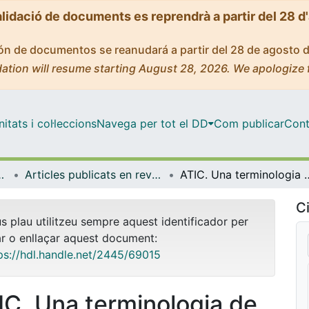
alidació de documents es reprendrà a partir del 28 d
ción de documentos se reanudará a partir del 28 de agosto 
ation will resume starting August 28, 2026. We apologize 
tats i col·leccions
Navega per tot el DD
Com publicar
Cont
ental i Clínica
Articles publicats en revistes (Infermeria Fonamental i Clínica)
ATIC. Una terminologi
Ci
us plau utilitzeu sempre aquest identificador per
ar o enllaçar aquest document:
ps://hdl.handle.net/2445/69015
IC. Una terminologia de