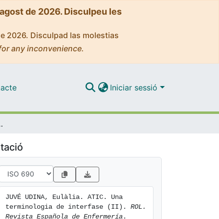
'agost de 2026. Disculpeu les
de 2026. Disculpad las molestias
for any inconvenience.
acte
Iniciar sessió
a de interfase (II)
tació
JUVÉ UDINA, Eulàlia. ATIC. Una 
terminologia de interfase (II). 
ROL. 
Revista Española de Enfermería
. 