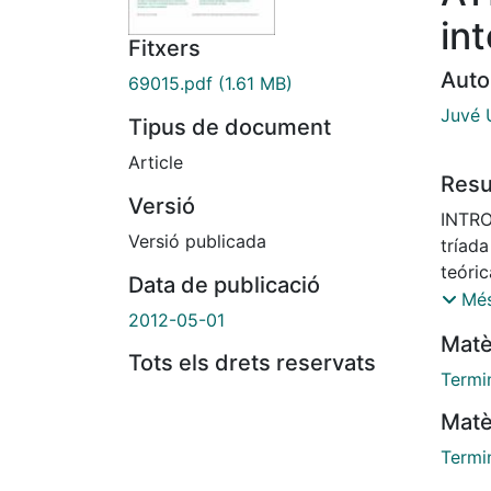
int
Fitxers
Auto
69015.pdf
(1.61 MB)
Juvé U
Tipus de document
Article
Res
Versió
INTRO
Versió publicada
tríada
teóric
Data de publicació
termi
Més
2012-05-01
normal
Matè
en los
Tots els drets reservats
infor
Termi
presen
Matè
suste
enfer
Termi
revisi