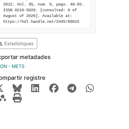
2012. Vol. 35, num. 5, pags. 48-55. 
ISSN 0210-5020. [consulted: 8 of 
August of 2026]. Available at: 
https://hdl.handle.net/2445/69015
Estadístiques
xportar metadades
SON
-
METS
ompartir registre