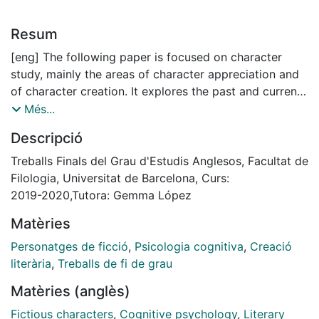
Resum
[eng] The following paper is focused on character
study, mainly the areas of character appreciation and
of character creation. It explores the past and current
beliefs, knowledge and proposed theories and ideas
Més...
relating to the points stated above, while also
Descripció
providing contextual information to better understand
the meaning and status of characters and of the
Treballs Finals del Grau d'Estudis Anglesos, Facultat de
affective relationship that a reader might develop for a
Filologia, Universitat de Barcelona, Curs:
character. On top of narrative and literary devices, it
2019-2020,Tutora: Gemma López
also heavily focuses on the roles psychology, and in
Matèries
concrete, cognition, play in the appreciation of
fictional characters. Overall, the aim of this paper is to
Personatges de ficció
,
Psicologia cognitiva
,
Creació
try to structure the known information, knowledge and
literària
,
Treballs de fi de grau
theories about character perception and creation, and
Matèries (anglès)
showcase the present status of the field and its main
ideas, along with the direction it is taking and going
Fictious characters
,
Cognitive psychology
,
Literary