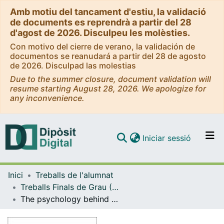
Amb motiu del tancament d'estiu, la validació
de documents es reprendrà a partir del 28
d'agost de 2026. Disculpeu les molèsties.
Con motivo del cierre de verano, la validación de
documentos se reanudará a partir del 28 de agosto
de 2026. Disculpad las molestias
Due to the summer closure, document validation will
resume starting August 28, 2026. We apologize for
any inconvenience.
(current)
Iniciar sessió
Comunitats i col·leccions
Inici
Treballs de l'alumnat
Navega per tot el DD
Treballs Finals de Grau (TFG) - Estudis Anglesos
Com publicar
The psychology behind fictional characters and their creation
Contacte