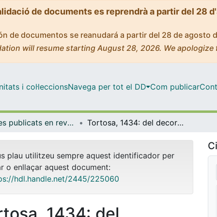
alidació de documents es reprendrà a partir del 28 d
ción de documentos se reanudará a partir del 28 de agosto 
ation will resume starting August 28, 2026. We apologize 
tats i col·leccions
Navega per tot el DD
Com publicar
Cont
Articles publicats en revistes (Història de l'Art)
Tortosa, 1434: del decorativismo a la contención ornamental. Nota sobre unos arbotantes
Ci
us plau utilitzeu sempre aquest identificador per
ar o enllaçar aquest document:
ps://hdl.handle.net/2445/225060
rtosa, 1434: del