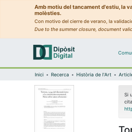
Amb motiu del tancament d'estiu, la v
molèsties.
Con motivo del cierre de verano, la valida
Due to the summer closure, document valid
Comuni
Inici
Recerca
Història de l'Art
Si 
cit
htt
To