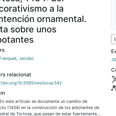
corativismo a la
ntención ornamental.
ta sobre unos
botantes
rs
E
 Franquet, Jacobo
J
C
rs relacionat
://doi.org/10.5565/rev/locus.542
um
 En este artículo se documenta un cambio de
cto (1434) en la construcción de los arbotantes de
tedral de Tortosa, que pasan de estar fuertemente