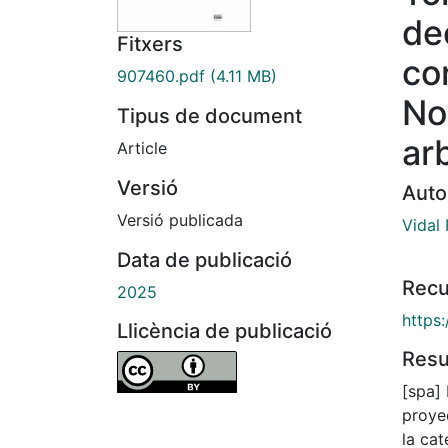
de
Fitxers
co
907460.pdf
(4.11 MB)
No
Tipus de document
ar
Article
Versió
Auto
Versió publicada
Vidal
Data de publicació
Recu
2025
https
Llicència de publicació
Res
[spa]
proye
la ca