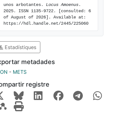
unos arbotantes. 
Locus Amoenus
. 
2025. ISSN 1135-9722. [consulted: 6 
of August of 2026]. Available at: 
https://hdl.handle.net/2445/225060
Estadístiques
xportar metadades
SON
-
METS
ompartir registre