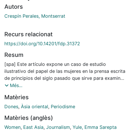
Autors
Crespín Perales, Montserrat
Recurs relacionat
https://doi.org/10.14201/fdp.31372
Resum
[spa] Este artículo expone un caso de estudio
ilustrativo del papel de las mujeres en la prensa escrita
de principios del siglo pasado que sirve para examinar
críticamente los reportajes que firmara la
Més...
estadounidense Emma Sarepta Yule (1863-1939) sobre
Matèries
las mujeres en Asia Oriental, publicados en la revista
ilustrada Scribner’s Magazine y en Current History. La
Dones
,
Àsia oriental
,
Periodisme
pretensión es poner de manifiesto los elementos
Matèries (anglès)
ideológicos, culturales y de género patentes en las
crónicas de Yule dedicados a la «nueva mujer»
Women
,
East Asia
,
Journalism
,
Yule, Emma Sarepta