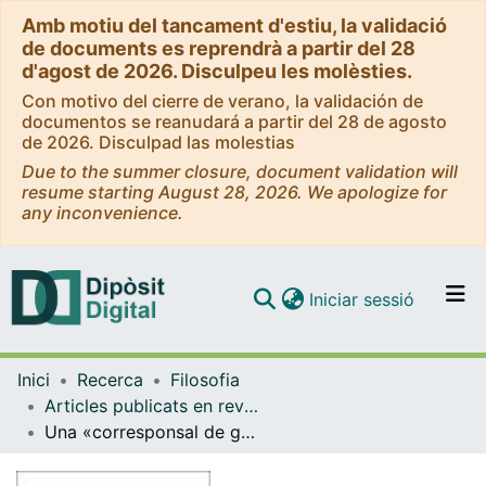
Amb motiu del tancament d'estiu, la validació
de documents es reprendrà a partir del 28
d'agost de 2026. Disculpeu les molèsties.
Con motivo del cierre de verano, la validación de
documentos se reanudará a partir del 28 de agosto
de 2026. Disculpad las molestias
Due to the summer closure, document validation will
resume starting August 28, 2026. We apologize for
any inconvenience.
(current)
Iniciar sessió
Comunitats i col·leccions
Inici
Recerca
Filosofia
Navega per tot el DD
Articles publicats en revistes (Filosofia)
Com publicar
Una «corresponsal de género» avant la lettre: estudio crítico de las crónicas de Emma Sarepta Yule (1863-1939) sobre las mujeres de Asia Oriental.
Contacte