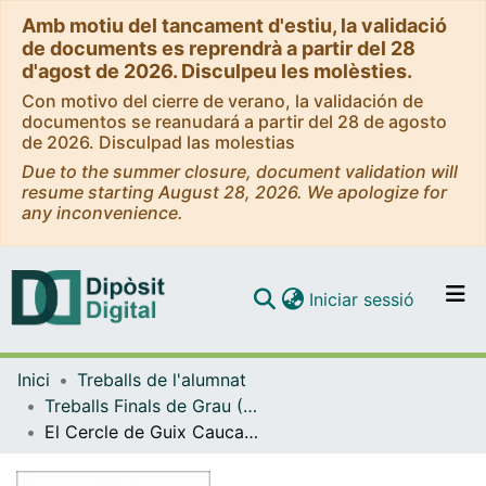
Amb motiu del tancament d'estiu, la validació
de documents es reprendrà a partir del 28
d'agost de 2026. Disculpeu les molèsties.
Con motivo del cierre de verano, la validación de
documentos se reanudará a partir del 28 de agosto
de 2026. Disculpad las molestias
Due to the summer closure, document validation will
resume starting August 28, 2026. We apologize for
any inconvenience.
(current)
Iniciar sessió
Comunitats i col·leccions
Inici
Treballs de l'alumnat
Navega per tot el DD
Treballs Finals de Grau (TFG) - Història de l'Art
Com publicar
El Cercle de Guix Caucasià. De Bertolt Brecht
Contacte