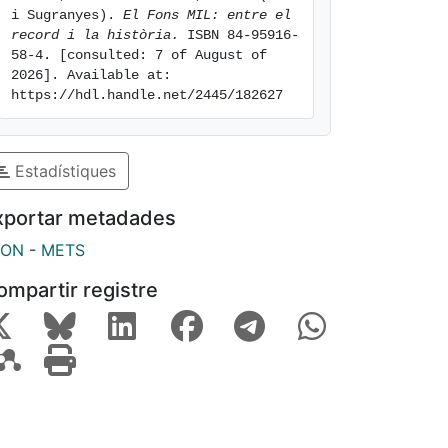
i Sugranyes). 
El Fons MIL: entre el 
record i la història.
 ISBN 84-95916-
58-4. [consulted: 7 of August of 
2026]. Available at: 
https://hdl.handle.net/2445/182627
Estadístiques
xportar metadades
SON
-
METS
ompartir registre