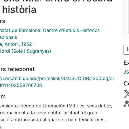
a història
rs
sitat de Barcelona. Centre d'Estudis Històrics
acionals
a, Antoni, 1952-
Jordi (Solé i Sugranyes)
E
rs relacionat
J
://cercabib.ub.edu/permalink/34CSUC_UB/13d0big/al
C
1011402559706708
um
imiento Ibérico de Liberación (MIL) és, sens dubte,
cionalment a la seva entitat militant, el grup
ició antifranquista al qual se li han dedicat més
ls, llibres, articles, documentals i difusió mediàtica.
...