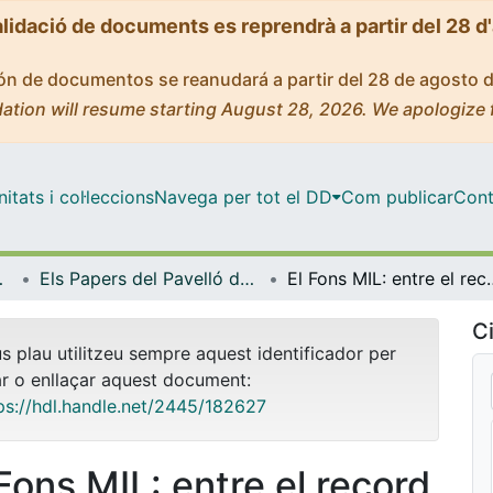
alidació de documents es reprendrà a partir del 28 d
ción de documentos se reanudará a partir del 28 de agosto 
ation will resume starting August 28, 2026. We apologize 
tats i col·leccions
Navega per tot el DD
Com publicar
Cont
ls (CEHI-UB)
Els Papers del Pavelló de la República (Centre d’Estudis Històrics Internacionals (CEHI-UB))
El Fons MIL: entre 
Ci
us plau utilitzeu sempre aquest identificador per
ar o enllaçar aquest document:
ps://hdl.handle.net/2445/182627
 Fons MIL: entre el record