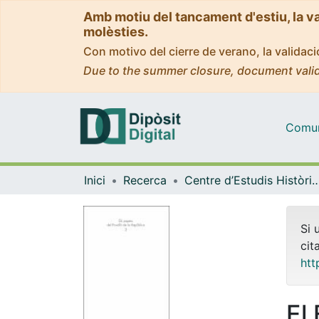
Amb motiu del tancament d'estiu, la v
molèsties.
Con motivo del cierre de verano, la valida
Due to the summer closure, document valid
Comuni
Inici
Recerca
Centre d’Estudis Històrics Internaciona
Si 
cit
htt
El