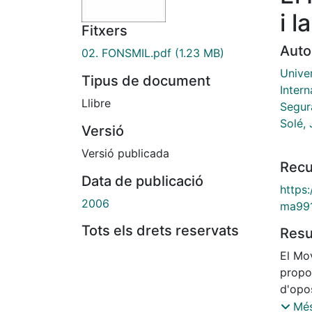
i l
Fitxers
Auto
02. FONSMIL.pdf
(1.23 MB)
Univer
Tipus de document
Intern
Llibre
Segur
Solé, 
Versió
Versió publicada
Recu
Data de publicació
https
2006
ma99
Tots els drets reservats
Res
El Mov
propor
d'opos
trebal
Més