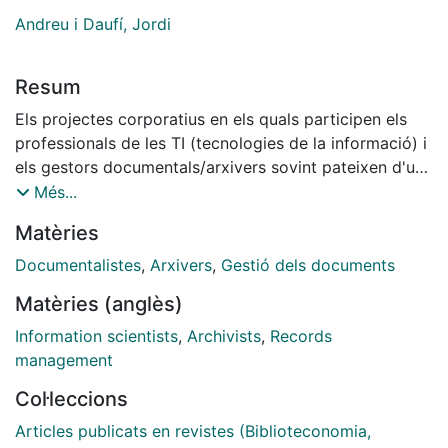
Andreu i Daufí, Jordi
Resum
Els projectes corporatius en els quals participen els
professionals de les TI (tecnologies de la informació) i
els gestors documentals/arxivers sovint pateixen d'una
manca d'enfocament sistèmic de la funció «gestió
Més...
documental». La integració de coneixement d'ambdós
Matèries
professionals no acostuma a ésser la dinàmica
habitual i aquest fet comporta la implementació d'un
Documentalistes
,
Arxivers
,
Gestió dels documents
sistema de gestió poc eficient o fins i tot bloquejant
Matèries (anglès)
per a l'organització.
Information scientists
,
Archivists
,
Records
management
Col·leccions
Articles publicats en revistes (Biblioteconomia,