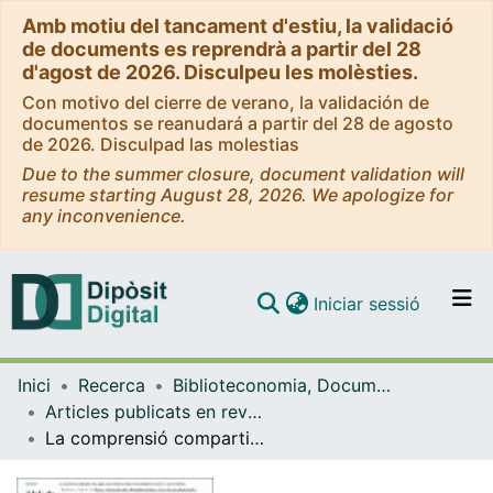
Amb motiu del tancament d'estiu, la validació
de documents es reprendrà a partir del 28
d'agost de 2026. Disculpeu les molèsties.
Con motivo del cierre de verano, la validación de
documentos se reanudará a partir del 28 de agosto
de 2026. Disculpad las molestias
Due to the summer closure, document validation will
resume starting August 28, 2026. We apologize for
any inconvenience.
(current)
Iniciar sessió
Comunitats i col·leccions
Inici
Recerca
Biblioteconomia, Documentació i Comunicació Audiovisual
Navega per tot el DD
Articles publicats en revistes (Biblioteconomia, Documentació i Comunicació Audiovisual)
Com publicar
La comprensió compartida entre gestors documentals/arxivers i els professionals de les TI: consells pràctics
Contacte