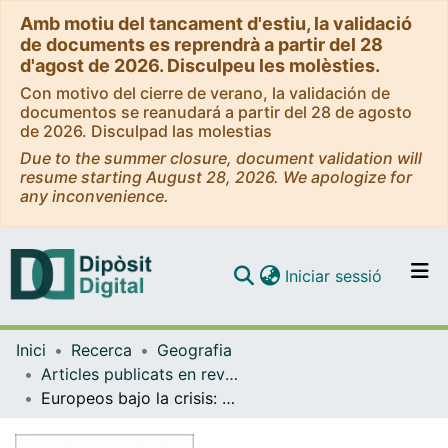
Amb motiu del tancament d'estiu, la validació
de documents es reprendrà a partir del 28
d'agost de 2026. Disculpeu les molèsties.
Con motivo del cierre de verano, la validación de
documentos se reanudará a partir del 28 de agosto
de 2026. Disculpad las molestias
Due to the summer closure, document validation will
resume starting August 28, 2026. We apologize for
any inconvenience.
(current)
Iniciar sessió
Comunitats i col·leccions
Inici
Recerca
Geografia
Navega per tot el DD
Articles publicats en revistes (Geografia)
Com publicar
Europeos bajo la crisis: cambios en sus patrones migratorios recientes en España
Contacte