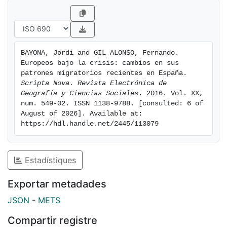
entradas migratorias a España desde 2008, al mismo
tiempo que se observan variaciones significativas en
sus pautas de movilidad interna, tanto en su intensidad
como en las provincias emisoras y receptoras de los
BAYONA, Jordi and GIL ALONSO, Fernando. 
flujos, especialmente en aquellas provincias donde el
Europeos bajo la crisis: cambios en sus 
sector de la construcción era importante y el impacto
patrones migratorios recientes en España. 
de la crisis ha sido mayor.
Scripta Nova. Revista Electrónica de 
Geografía y Ciencias Sociales
. 2016. Vol. XX, 
num. 549-02. ISSN 1138-9788. [consulted: 6 of 
August of 2026]. Available at: 
https://hdl.handle.net/2445/113079
Estadístiques
Exportar metadades
JSON
-
METS
Compartir registre