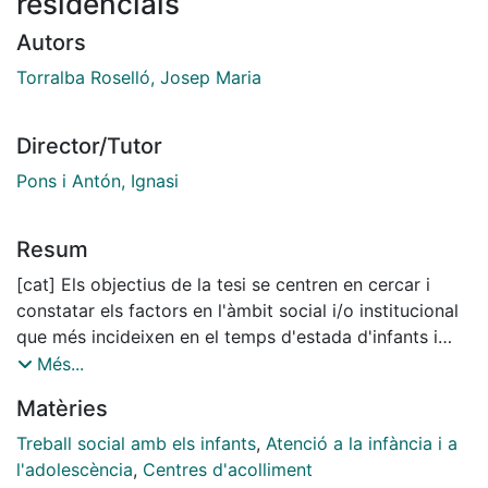
residencials
Autors
Torralba Roselló, Josep Maria
Director/Tutor
Pons i Antón, Ignasi
Resum
[cat] Els objectius de la tesi se centren en cercar i
constatar els factors en l'àmbit social i/o institucional
que més incideixen en el temps d'estada d'infants i
adolescents ingressats en diversos Centres
Més...
Residencials d'Acció Educativa (C.R.A.E.) de la
Matèries
província de Barcelona, analitzar els processos
d'ingrés i desinternament d'aquests, la contenció
Treball social amb els infants
,
Atenció a la infància i a
realitzada per part de l'equip educatiu de cadascun
l'adolescència
,
Centres d'acolliment