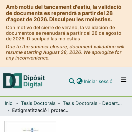
Amb motiu del tancament d'estiu, la validació
de documents es reprendrà a partir del 28
d'agost de 2026. Disculpeu les molèsties.
Con motivo del cierre de verano, la validación de
documentos se reanudará a partir del 28 de agosto
de 2026. Disculpad las molestias
Due to the summer closure, document validation will
resume starting August 28, 2026. We apologize for
any inconvenience.
(current)
Iniciar sessió
Comunitats i col·leccions
Inici
Tesis Doctorals
Tesis Doctorals - Departament - Teoria Sociològica, Filosofia del Dret i Metodologia de les Ciencies Socials
Navega per tot el DD
Estigmatització i protecció a la infància: Un estudi comparatiu dels factors d'incidència en el temps d'estada d'infants i adolescents en diversos centres residencials
Com publicar
Contacte