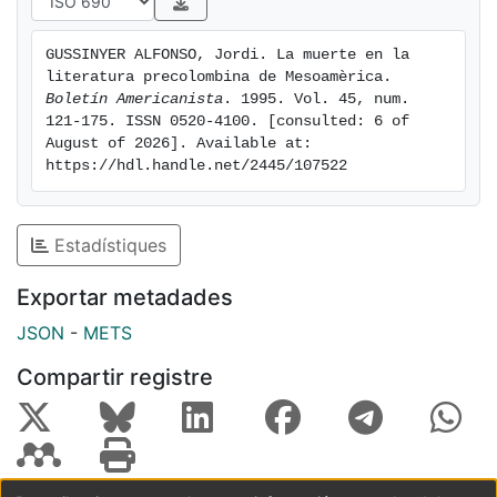
pueden llegar a confundir, a personas no
especializadas, sobre todo cuando nos encontramos
GUSSINYER ALFONSO, Jordi. La muerte en la 
inmersos, de acuerdo con A. J. Toynbee4, en las
literatura precolombina de Mesoamèrica. 
llamadas civilizaciones del Mundo Antiguo.
Boletín Americanista
. 1995. Vol. 45, num. 
121-175. ISSN 0520-4100. [consulted: 6 of 
August of 2026]. Available at: 
https://hdl.handle.net/2445/107522
Estadístiques
Exportar metadades
JSON
-
METS
Compartir registre