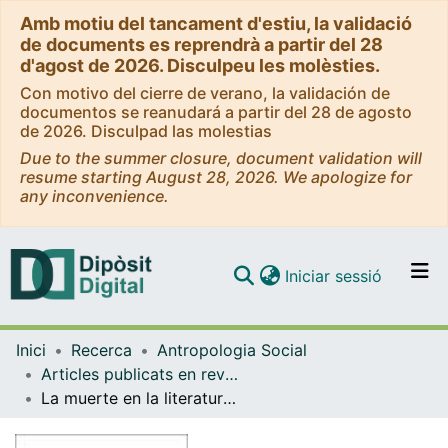
Amb motiu del tancament d'estiu, la validació
de documents es reprendrà a partir del 28
d'agost de 2026. Disculpeu les molèsties.
Con motivo del cierre de verano, la validación de
documentos se reanudará a partir del 28 de agosto
de 2026. Disculpad las molestias
Due to the summer closure, document validation will
resume starting August 28, 2026. We apologize for
any inconvenience.
(current)
Iniciar sessió
Comunitats i col·leccions
Inici
Recerca
Antropologia Social
Navega per tot el DD
Articles publicats en revistes (Antropologia Social)
Com publicar
La muerte en la literatura precolombina de Mesoamèrica
Contacte