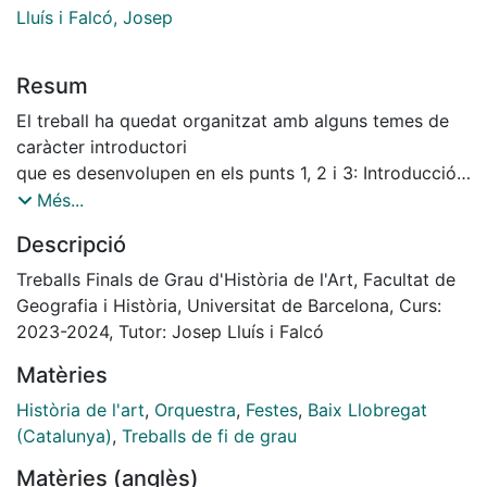
Lluís i Falcó, Josep
Resum
El treball ha quedat organitzat amb alguns temes de
caràcter introductori
que es desenvolupen en els punts 1, 2 i 3: Introducció,
de la que formen part
Més...
aquestes primeres línies, Objectius i Metodologia.
Descripció
D’altra banda, en un punt
4 de resultats presentarem les dades recollides en la
Treballs Finals de Grau d'Història de l'Art, Facultat de
nostra recerca.
Geografia i Història, Universitat de Barcelona, Curs:
Primerament, la informació de les diferents orquestres
2023-2024, Tutor: Josep Lluís i Falcó
identificades, i en
Matèries
segon lloc, la informació procedent de la
documentació vinculada als actes de ball de les Festes
Història de l'art
,
Orquestra
,
Festes
,
Baix Llobregat
Majors procedents dels municipis estudiats, ja que
(Catalunya)
,
Treballs de fi de grau
aquest tipus de documentació, encara que no
Matèries (anglès)
exclusiva, és la que porta més