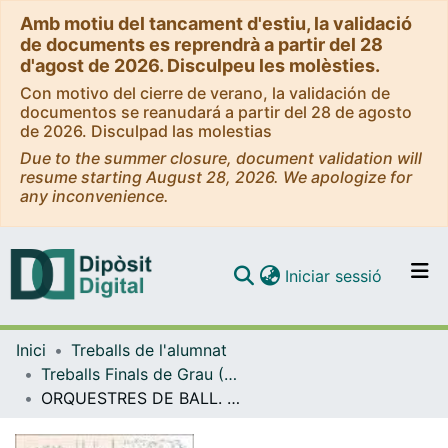
Amb motiu del tancament d'estiu, la validació
de documents es reprendrà a partir del 28
d'agost de 2026. Disculpeu les molèsties.
Con motivo del cierre de verano, la validación de
documentos se reanudará a partir del 28 de agosto
de 2026. Disculpad las molestias
Due to the summer closure, document validation will
resume starting August 28, 2026. We apologize for
any inconvenience.
(current)
Iniciar sessió
Comunitats i col·leccions
Inici
Treballs de l'alumnat
Navega per tot el DD
Treballs Finals de Grau (TFG) - Història de l'Art
Com publicar
ORQUESTRES DE BALL. Les orquestres del Baix Llobregat Sud entre els anys 1930 i 1970
Contacte