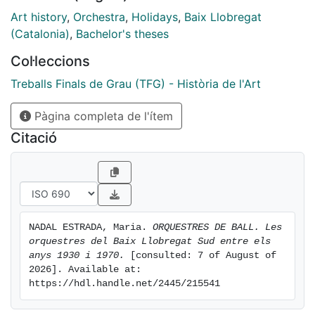
informació al respecte. Finalment, reflexionarem sobre
Art history
,
Orchestra
,
Holidays
,
Baix Llobregat
el que va suposar
(Catalonia)
,
Bachelor's theses
aquest fenomen de les orquestres de ball a la zona en
Col·leccions
un punt de discussió i
conclusions, dins de les quals aportarem algunes
Treballs Finals de Grau (TFG) - Història de l'Art
propostes de futur per
Pàgina completa de l'ítem
ampliar la recerca sobre aquest tema.
Citació
NADAL ESTRADA, Maria. 
ORQUESTRES DE BALL. Les 
orquestres del Baix Llobregat Sud entre els 
anys 1930 i 1970.
 [consulted: 7 of August of 
2026]. Available at: 
https://hdl.handle.net/2445/215541