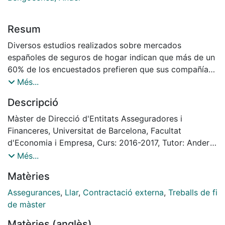
Resum
Diversos estudios realizados sobre mercados
españoles de seguros de hogar indican que más de un
60% de los encuestados prefieren que sus compañías
aseguradoras le envíen a un reparador frente a la
Més...
posibilidad de ser indemnizados. Este dato, junto con
Descripció
el ahorro que supone para la compañía aseguradora,
resalta la importancia que tiene el servicio de
Màster de Direcció d'Entitats Asseguradores i
asistencia en este sector. La externalización de este
Financeres, Universitat de Barcelona, Facultat
servicio puede aportar muchas ventajas a una
d'Economia i Empresa, Curs: 2016-2017, Tutor: Ander
aseguradora de tamaño pequeño o mediano, en la que
Bengoechea
Més...
el coste de internalitzar esta gestión puede ser
Matèries
inviable.
Assegurances
,
Llar
,
Contractació externa
,
Treballs de fi
de màster
Matèries (anglès)