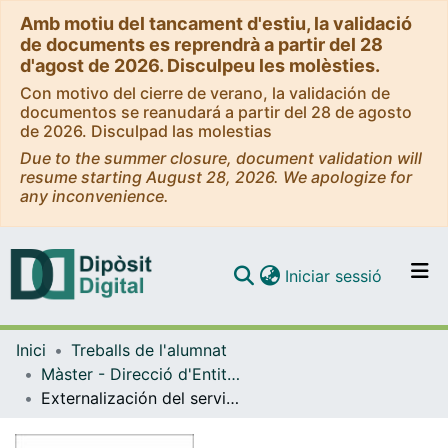
Amb motiu del tancament d'estiu, la validació
de documents es reprendrà a partir del 28
d'agost de 2026. Disculpeu les molèsties.
Con motivo del cierre de verano, la validación de
documentos se reanudará a partir del 28 de agosto
de 2026. Disculpad las molestias
Due to the summer closure, document validation will
resume starting August 28, 2026. We apologize for
any inconvenience.
(current)
Iniciar sessió
Comunitats i col·leccions
Inici
Treballs de l'alumnat
Navega per tot el DD
Màster - Direcció d'Entitats Asseguradores i Financeres (DEAF)
Com publicar
Externalización del servicio de asistencia. Ventajas para una aseguradora de tamaño pequeño o medio
Contacte