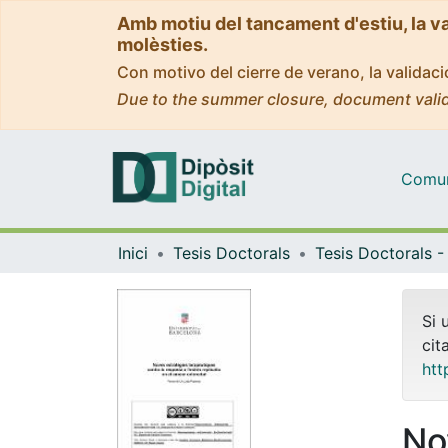
Amb motiu del tancament d'estiu, la v
molèsties.
Con motivo del cierre de verano, la valida
Due to the summer closure, document valid
Comuni
Inici
Tesis Doctorals
Si 
cit
htt
No