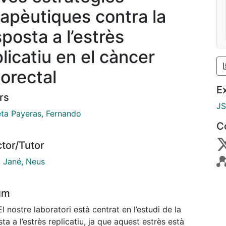
rapèutiques contra la
sposta a l’estrès
plicatiu en el càncer
lorectal
E
rs
J
ta Payeras, Fernando
C
ctor/Tutor
i Jané, Neus
um
El nostre laboratori està centrat en l’estudi de la
ta a l’estrès replicatiu, ja que aquest estrès està