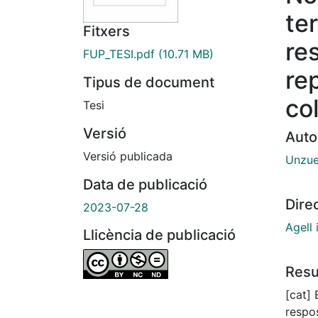
te
Fitxers
re
FUP_TESI.pdf
(10.71 MB)
re
Tipus de document
co
Tesi
Versió
Auto
Versió publicada
Unzue
Data de publicació
Dire
2023-07-28
Agell 
Llicència de publicació
Res
[cat] 
respos