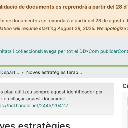
alidació de documents es reprendrà a partir del 28 d
ción de documentos se reanudará a partir del 28 de agosto 
ation will resume starting August 28, 2026. We apologize 
tats i col·leccions
Navega per tot el DD
Com publicar
Cont
Tesis Doctorals - Departament - Biomedicina
Noves estratègies terapèutiques contra la resposta a l’estrès replicatiu en el càncer colorectal
Ci
us plau utilitzeu sempre aquest identificador per
ar o enllaçar aquest document:
ps://hdl.handle.net/2445/204117
ves estratègies