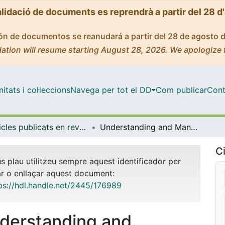
alidació de documents es reprendrà a partir del 28 d
ción de documentos se reanudará a partir del 28 de agosto 
ation will resume starting August 28, 2026. We apologize 
tats i col·leccions
Navega per tot el DD
Com publicar
Cont
Articles publicats en revistes (Ciències Clíniques)
Understanding and Managing Sepsis in Patients With Cancer in the Era of Antimicrobial Resistance
Ci
us plau utilitzeu sempre aquest identificador per
ar o enllaçar aquest document:
ps://hdl.handle.net/2445/176989
derstanding and