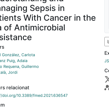
naging Sepsis in
tients With Cancer in the
a of Antimicrobial
sistance
rs
E
l González, Carlota
anz Puig, Adaia
J
o Requena, Guillermo
C
alà, Jordi
rs relacionat
://doi.org/10.3389/fmed.2021.636547
um