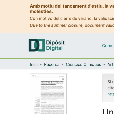
Amb motiu del tancament d'estiu, la v
molèsties.
Con motivo del cierre de verano, la valida
Due to the summer closure, document valid
Comuni
Inici
Recerca
Ciències Clíniques
Si 
cit
htt
Un