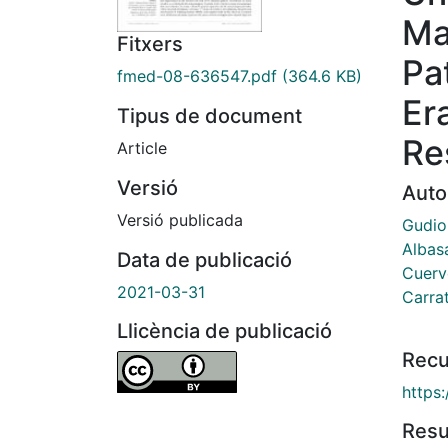
Ma
Fitxers
Pa
fmed-08-636547.pdf
(364.6 KB)
Er
Tipus de document
Re
Article
Versió
Auto
Versió publicada
Gudio
Albas
Data de publicació
Cuerv
2021-03-31
Carrat
Llicència de publicació
Recu
https
Res