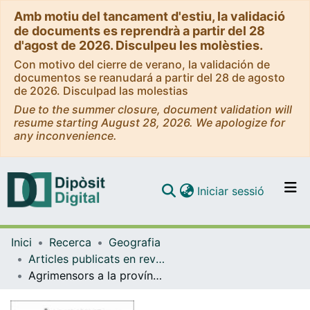
Amb motiu del tancament d'estiu, la validació
de documents es reprendrà a partir del 28
d'agost de 2026. Disculpeu les molèsties.
Con motivo del cierre de verano, la validación de
documentos se reanudará a partir del 28 de agosto
de 2026. Disculpad las molestias
Due to the summer closure, document validation will
resume starting August 28, 2026. We apologize for
any inconvenience.
(current)
Iniciar sessió
Comunitats i col·leccions
Inici
Recerca
Geografia
Navega per tot el DD
Articles publicats en revistes (Geografia)
Com publicar
Agrimensors a la província de Girona durant la segona meitat del segle XIX
Contacte