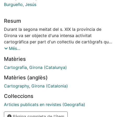
Burgueño, Jesús
Resum
Durant la segona meitat del s. XIX la província de
Girona va ser objecte d'una intensa activitat
cartogràfica per part d'un col·lectiu de cartògrafs que
ha romàs, fins no fa gaire, força desconegut: el dels
Més...
agrimensors. Aquests professionals en l'art de mesurar
Matèries
terres i traçar plànols parcel·laris s'ocuparen de
realitzar diversos treballs, tant de caire públic com
Cartografia
,
Girona (Catalunya)
privat: llibres d'amidament de terres; aixecament de
Matèries (anglès)
plànols parcel·laris municipals; repartiment de
comunals; plànols d'usos hídrics o representació
Cartography
,
Girona (Catalonia)
cartogràfica de propietats rústiques particulars.
Col·leccions
Articles publicats en revistes (Geografia)
Pàgina completa de l'ítem