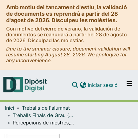
Amb motiu del tancament d'estiu, la validació
de documents es reprendrà a partir del 28
d'agost de 2026. Disculpeu les molèsties.
Con motivo del cierre de verano, la validación de
documentos se reanudará a partir del 28 de agosto
de 2026. Disculpad las molestias
Due to the summer closure, document validation will
resume starting August 28, 2026. We apologize for
any inconvenience.
(current)
Iniciar sessió
Comunitats i col·leccions
Inici
Treballs de l'alumnat
Navega per tot el DD
Treballs Finals de Grau (TFG) - Mestre d'Educació Primària
Com publicar
Percepcions de mestres, famílies i alumnat sobre l’aprenentatge social i emocional a l’aula d’educació primària
Contacte