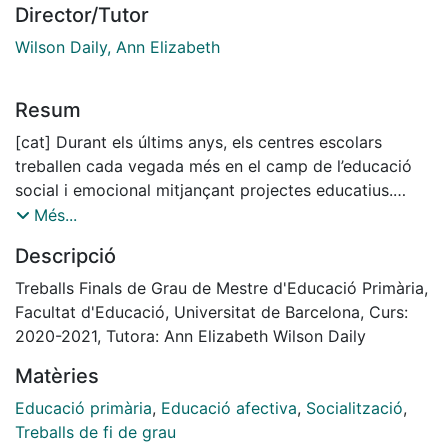
Director/Tutor
Wilson Daily, Ann Elizabeth
Resum
[cat] Durant els últims anys, els centres escolars
treballen cada vegada més en el camp de l’educació
social i emocional mitjançant projectes educatius.
L’objectiu principal del present estudi és analitzar les
Més...
percepcions que tenen les mestres, les famílies i
Descripció
l’alumnat sobre l’educació social i emocional a l’aula de
primària en relació amb els beneficis que comporta en
Treballs Finals de Grau de Mestre d'Educació Primària,
el desenvolupament dels alumnes. Aquest estudi s’ha
Facultat d'Educació, Universitat de Barcelona, Curs:
portat a terme en un context escolar determinat i amb
2020-2021, Tutora: Ann Elizabeth Wilson Daily
una mostra de 6 persones, corresponents a dues
Matèries
mestres, dues famílies i dos alumnes, mitjançant la
realització d’entrevistes semiestructurades. Els
Educació primària
,
Educació afectiva
,
Socialització
,
resultats de l’estudi demostren que implementar
Treballs de fi de grau