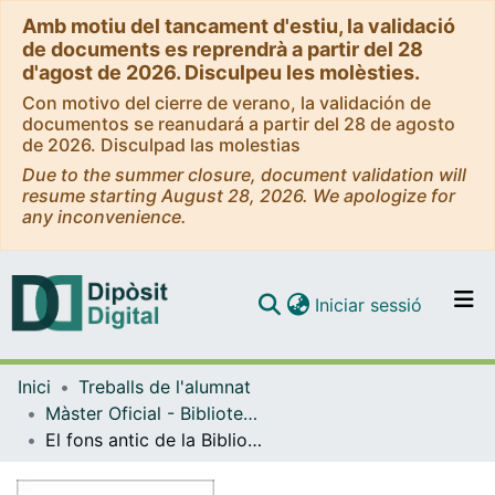
Amb motiu del tancament d'estiu, la validació
de documents es reprendrà a partir del 28
d'agost de 2026. Disculpeu les molèsties.
Con motivo del cierre de verano, la validación de
documentos se reanudará a partir del 28 de agosto
de 2026. Disculpad las molestias
Due to the summer closure, document validation will
resume starting August 28, 2026. We apologize for
any inconvenience.
(current)
Iniciar sessió
Comunitats i col·leccions
Inici
Treballs de l'alumnat
Navega per tot el DD
Màster Oficial - Biblioteques i Col·leccions Patrimonials
Com publicar
El fons antic de la Biblioteca Provincial dels Carmelites Calçats de Catalunya
Contacte