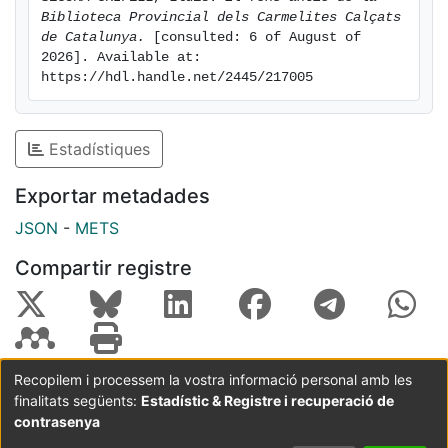
Biblioteca Provincial dels Carmelites Calçats 
de Catalunya.
 [consulted: 6 of August of 
2026]. Available at: 
https://hdl.handle.net/2445/217005
Estadístiques
Exportar metadades
JSON
-
METS
Compartir registre
Recopilem i processem la vostra informació personal amb les
finalitats següents:
Estadístic & Registre i recuperació de
Coordinació:
CRAI UB
Avís legal
Metadades
subjectes a:
contrasenya