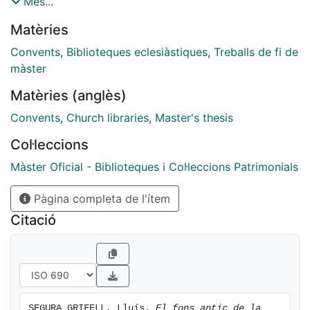
García, Jesús
Més...
pels membres de la comunitat carmelitana, com
Hi ha un conjunt de dades suplementàries a CORA.RDR
Matèries
perquè les persones que estan fent recerca en aquest
https://doi.org/10.34810/data1949
àmbit tinguin una eina més per utilitzar en les seves
Convents
,
Biblioteques eclesiàstiques
,
Treballs de fi de
investigacions.
màster
Matèries (anglès)
Convents
,
Church libraries
,
Master's thesis
Col·leccions
Màster Oficial - Biblioteques i Col·leccions Patrimonials
Pàgina completa de l'ítem
Citació
SEGURA GRIFELL, Lluís. 
El fons antic de la 