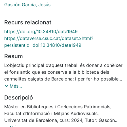
Gascón García, Jesús
Recurs relacionat
https://doi.org/10.34810/data1949
https://dataverse.csuc.cat/dataset.xhtml?
persistentId=doi:10.34810/data1949
Resum
L’objectiu principal d’aquest treball és donar a conèixer
el fons antic que es conserva a la biblioteca dels
carmelites calçats de Barcelona; i per fer-ho possible
s’ha creat un inventari que recull tots els volums que hi
Més...
són presents amb les dades més essencials per a una
Descripció
bona identificació de les obres. A més, conjuntament,
s’ha elaborat una base de dades que serveixi per
Màster en Biblioteques i Col·leccions Patrimonials,
poder consultar el fons de la biblioteca, fent les
Facultat d'Informació i Mitjans Audiovisuals,
cerques oportunes. Aquests passos s’han realitzat
Universitat de Barcelona, curs: 2024, Tutor: Gascón
amb la finalitat que el fons antic pugui ser utilitzat tant