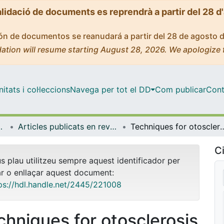
alidació de documents es reprendrà a partir del 28 d
ción de documentos se reanudará a partir del 28 de agosto 
ation will resume starting August 28, 2026. We apologize 
tats i col·leccions
Navega per tot el DD
Com publicar
Cont
de Bellvitge (IDIBELL)
Articles publicats en revistes (Institut d'lnvestigació Biomèdica de Bellvitge (IDIBELL))
Techniques for otosclerosis surgery: ear surgery from the microsco
Ci
us plau utilitzeu sempre aquest identificador per
ar o enllaçar aquest document:
ps://hdl.handle.net/2445/221008
chniques for otosclerosis