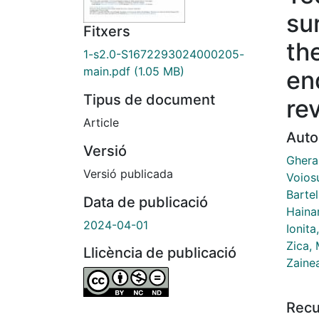
su
Fitxers
th
1-s2.0-S1672293024000205-
main.pdf
(1.05 MB)
en
Tipus de document
re
Article
Auto
Versió
Ghera
Versió publicada
Voiosu
Bartel
Data de publicació
Haina
2024-04-01
Ionita
Zica,
Llicència de publicació
Zainea
Recu