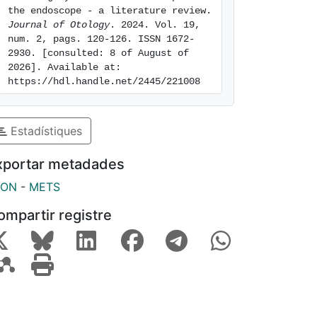
the endoscope - a literature review. 
Journal of Otology
. 2024. Vol. 19, 
num. 2, pags. 120-126. ISSN 1672-
2930. [consulted: 8 of August of 
2026]. Available at: 
https://hdl.handle.net/2445/221008
Estadístiques
xportar metadades
SON
-
METS
ompartir registre