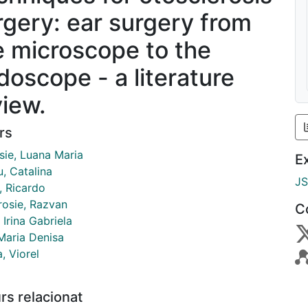
rgery: ear surgery from
e microscope to the
doscope - a literature
view.
rs
sie, Luana Maria
E
, Catalina
J
, Ricardo
rosie, Razvan
C
, Irina Gabriela
 Maria Denisa
, Viorel
rs relacionat