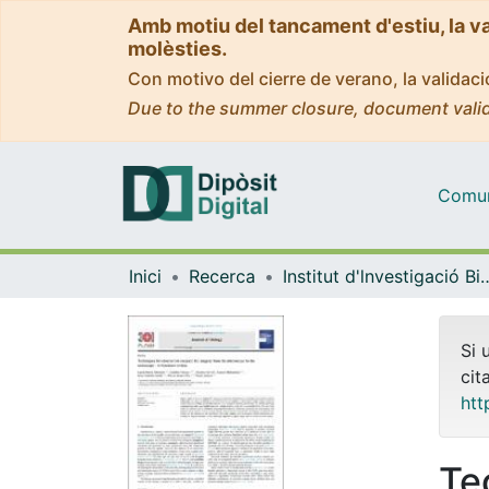
Amb motiu del tancament d'estiu, la v
molèsties.
Con motivo del cierre de verano, la valida
Due to the summer closure, document valid
Comuni
Inici
Recerca
Institut d'lnvestigació Biomèdica 
Si 
cit
htt
Te