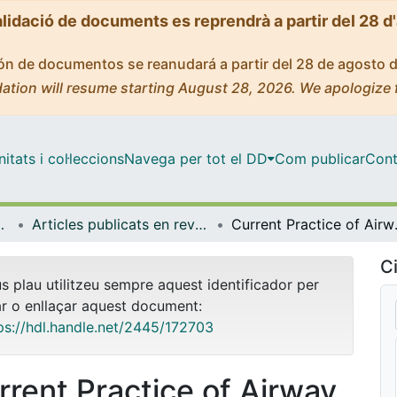
alidació de documents es reprendrà a partir del 28 d
ción de documentos se reanudará a partir del 28 de agosto 
ation will resume starting August 28, 2026. We apologize 
tats i col·leccions
Navega per tot el DD
Com publicar
Cont
de Bellvitge (IDIBELL)
Articles publicats en revistes (Institut d'lnvestigació Biomèdica de Bellvitge (IDIBELL))
Current Practice of Airway Stenting i
Ci
us plau utilitzeu sempre aquest identificador per
ar o enllaçar aquest document:
ps://hdl.handle.net/2445/172703
rrent Practice of Airway