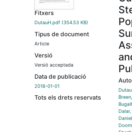
St
Fitxers
Po
DutauH.pdf
(354.53 KB)
Su
Tipus de document
As
Article
an
Versió
Versió acceptada
Pu
Data de publicació
Auto
2018-01-01
Dutau
Breen
Tots els drets reservats
Bugal
Dalar,
Danie
Dooms