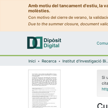
Amb motiu del tancament d'estiu, la v
molèsties.
Con motivo del cierre de verano, la valida
Due to the summer closure, document valid
Comuni
Inici
Recerca
Institut d'lnvestigació Biomèdica 
Si 
cit
htt
Cu