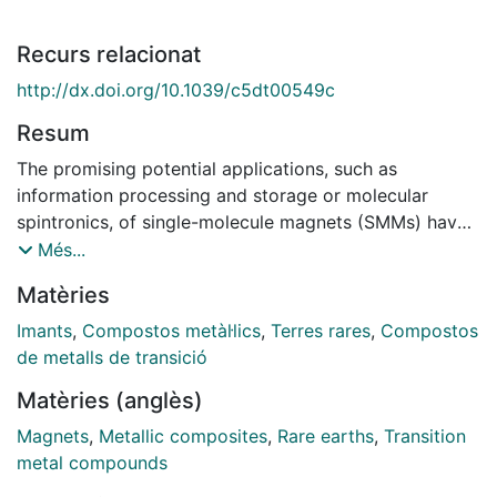
Recurs relacionat
http://dx.doi.org/10.1039/c5dt00549c
Resum
The promising potential applications, such as
information processing and storage or molecular
spintronics, of single-molecule magnets (SMMs) have
spurred on the research of new, better SMMs. In this
Més...
context, lanthanide ions have been seen as ideal
Matèries
candidates for new heterometallic transition metal-
lanthanide SMMs. This perspective reviews 3d-4f
Imants
,
Compostos metàl·lics
,
Terres rares
,
Compostos
SMMs up to 2014 and highlights the most significant
de metalls de transició
advances and challenges of the field.
Matèries (anglès)
Magnets
,
Metallic composites
,
Rare earths
,
Transition
metal compounds