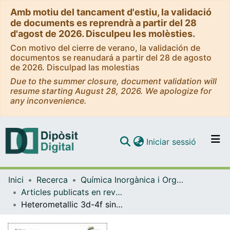
Amb motiu del tancament d'estiu, la validació
de documents es reprendrà a partir del 28
d'agost de 2026. Disculpeu les molèsties.
Con motivo del cierre de verano, la validación de
documentos se reanudará a partir del 28 de agosto
de 2026. Disculpad las molestias
Due to the summer closure, document validation will
resume starting August 28, 2026. We apologize for
any inconvenience.
(current)
Iniciar sessió
Comunitats i col·leccions
Inici
Recerca
Química Inorgànica i Orgànica
Navega per tot el DD
Articles publicats en revistes (Química Inorgànica i Orgànica)
Com publicar
Heterometallic 3d-4f single molecule magnets
Contacte