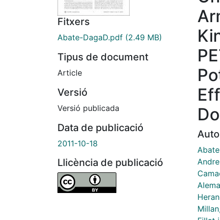
Ar
Fitxers
Ki
Abate-DagaD.pdf
(2.49 MB)
PE
Tipus de document
Po
Article
Ef
Versió
Versió publicada
Do
Data de publicació
Auto
2011-10-18
Abate
Andre
Llicència de publicació
Camac
Alema
Heran
Millan