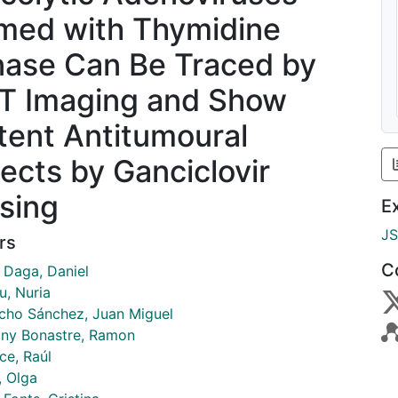
med with Thymidine
nase Can Be Traced by
T Imaging and Show
tent Antitumoural
fects by Ganciclovir
sing
E
J
rs
C
 Daga, Daniel
u, Nuria
ho Sánchez, Juan Miguel
ny Bonastre, Ramon
ce, Raúl
, Olga