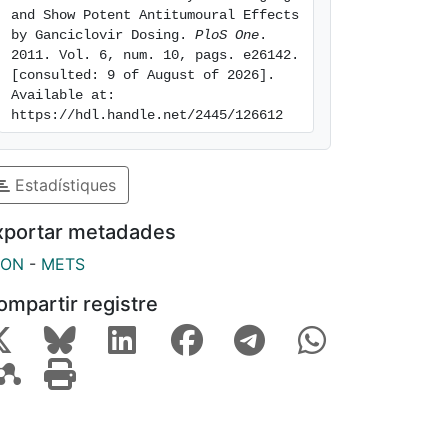
and Show Potent Antitumoural Effects 
by Ganciclovir Dosing. 
PloS One
. 
2011. Vol. 6, num. 10, pags. e26142. 
[consulted: 9 of August of 2026]. 
Available at: 
https://hdl.handle.net/2445/126612
Estadístiques
xportar metadades
SON
-
METS
ompartir registre