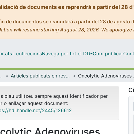
alidació de documents es reprendrà a partir del 28 d
ción de documentos se reanudará a partir del 28 de agosto 
ation will resume starting August 28, 2026. We apologize 
tats i col·leccions
Navega per tot el DD
Com publicar
Cont
de Bellvitge (IDIBELL)
Articles publicats en revistes (Institut d'lnvestigació Biomèdica de Bellvitge (IDIBELL))
Oncolytic Adenoviruses Armed wi
Ci
us plau utilitzeu sempre aquest identificador per
ar o enllaçar aquest document:
ps://hdl.handle.net/2445/126612
colytic Adenoviruses