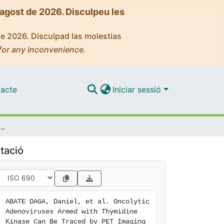
'agost de 2026. Disculpeu les
de 2026. Disculpad las molestias
for any inconvenience.
acte
Iniciar sessió
th Thymidine Kinase Can Be Traced by PET Imaging and Show Potent Antitumoural Effects by Ganciclovir Dosing
tació
ABATE DAGA, Daniel, et al. Oncolytic 
Adenoviruses Armed with Thymidine 
Kinase Can Be Traced by PET Imaging 