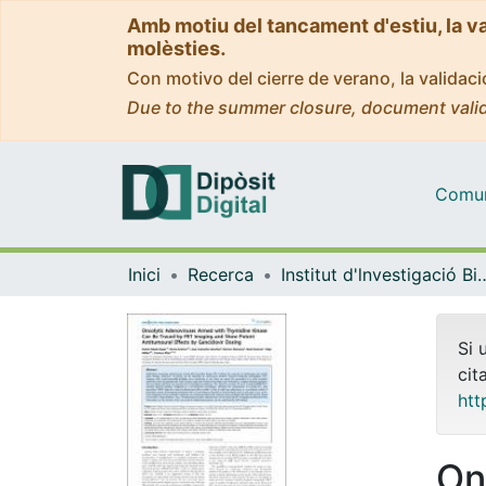
Amb motiu del tancament d'estiu, la v
molèsties.
Con motivo del cierre de verano, la valida
Due to the summer closure, document valid
Comuni
Inici
Recerca
Institut d'lnvestigació Biomèdica 
Si 
cit
htt
On