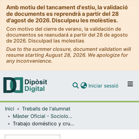
Amb motiu del tancament d'estiu, la validació
de documents es reprendrà a partir del 28
d'agost de 2026. Disculpeu les molèsties.
Con motivo del cierre de verano, la validación de
documentos se reanudará a partir del 28 de agosto
de 2026. Disculpad las molestias
Due to the summer closure, document validation will
resume starting August 28, 2026. We apologize for
any inconvenience.
(current)
Iniciar sessió
Comunitats i col·leccions
Inici
Treballs de l'alumnat
Navega per tot el DD
Màster Oficial - Sociologia: Transformacions Socials i Innovació
Com publicar
Trabajo doméstico y cruce de capitales: descubriendo en Barcelona la experiencia migratoria ecuatoriana y los aportes culturales de género
Contacte