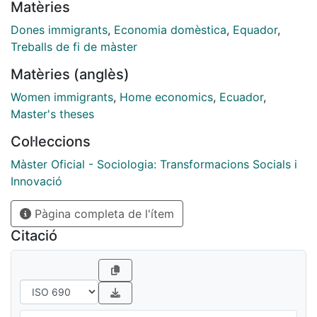
Matèries
conocimientos y saberes culturales, transmitidos por
las mujeres ecuatorianas en su día a día en el ámbito
Dones immigrants
,
Economia domèstica
,
Equador
,
laboral; así como el capital cultural que ellas adquieren
Treballs de fi de màster
en la sociedad de destino.
Matèries (anglès)
Women immigrants
,
Home economics
,
Ecuador
,
Master's theses
Col·leccions
Màster Oficial - Sociologia: Transformacions Socials i
Innovació
Pàgina completa de l'ítem
Citació