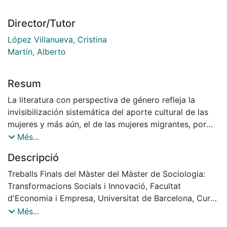
Director/Tutor
López Villanueva, Cristina
Martín, Alberto
Resum
La literatura con perspectiva de género refleja la
invisibilización sistemática del aporte cultural de las
mujeres y más aún, el de las mujeres migrantes, por
parte de un sistema que las ha sumido en la
Més...
subordinación y que ha constituido un mercado
Descripció
laboral internacional marcado por la división sexual y
la etnia. En este sentido, y con la aplicación de
Treballs Finals del Màster del Màster de Sociologia:
técnicas de investigación cualitativa como la
Transformacions Socials i Innovació, Facultat
entrevista semiestructurada, dirigida principalmente a
d'Economia i Empresa, Universitat de Barcelona, Curs:
mujeres inmigrantes ecuatorianas en Barcelona,
2018-2019, Tutor: Cristina López ; Alberto Martín
Més...
dedicadas al trabajo doméstico, se revelarán los