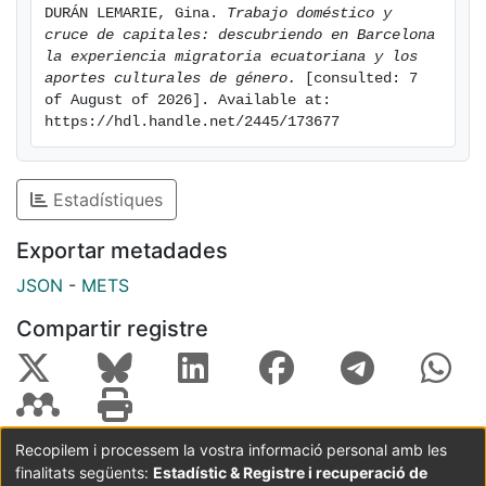
DURÁN LEMARIE, Gina. 
Trabajo doméstico y 
cruce de capitales: descubriendo en Barcelona 
la experiencia migratoria ecuatoriana y los 
aportes culturales de género.
 [consulted: 7 
of August of 2026]. Available at: 
https://hdl.handle.net/2445/173677
Estadístiques
Exportar metadades
JSON
-
METS
Compartir registre
Recopilem i processem la vostra informació personal amb les
finalitats següents:
Estadístic & Registre i recuperació de
Coordinació:
CRAI UB
Avís legal
Metadades