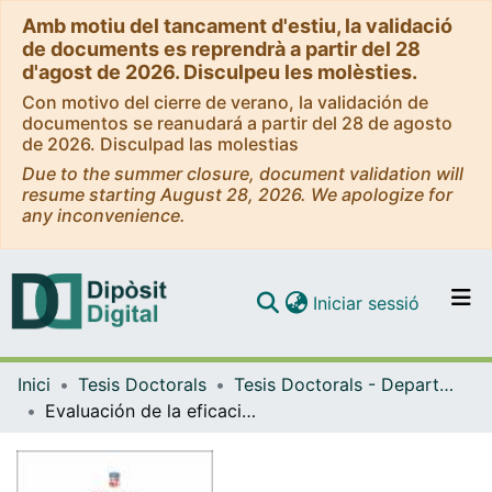
Amb motiu del tancament d'estiu, la validació
de documents es reprendrà a partir del 28
d'agost de 2026. Disculpeu les molèsties.
Con motivo del cierre de verano, la validación de
documentos se reanudará a partir del 28 de agosto
de 2026. Disculpad las molestias
Due to the summer closure, document validation will
resume starting August 28, 2026. We apologize for
any inconvenience.
(current)
Iniciar sessió
Comunitats i col·leccions
Inici
Tesis Doctorals
Tesis Doctorals - Departament - Odontoestomatologia
Navega per tot el DD
Evaluación de la eficacia de la liberación de radicales hidroxilo para la desinfección del aire y las superficies en la consulta odontológica
Com publicar
Contacte