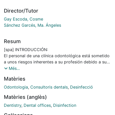
Director/Tutor
Gay Escoda, Cosme
Sánchez Garcés, Ma. Ángeles
Resum
[spa] INTRODUCCIÓN:
El personal de una clínica odontológica está sometido
a unos riesgos inherentes a su profesión debido a su
contacto estrecho con los pacientes y a la generación
Més...
de aerosoles que pueden actuar como un vector de
Matèries
transmisión. Ante este escenario, en 2020 el Consejo
General de Dentistas elaboró el documento
Odontologia
,
Consultoris dentals
,
Desinfecció
“Odontología Segura con Minimización de Aerosoles:
Matèries (anglès)
OSEMIA” dando lugar al análisis de fórmulas
emergentes que permitieran una práctica clínica más
Dentistry
,
Dental offices
,
Disinfection
segura en relación a la climatización y purificación del