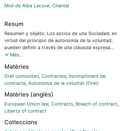
Moll de Alba Lacuve, Chantal
Resum
Resumen y objeto: Los socios de una Sociedad, en
virtud del principio de autonomía de la voluntad,
pueden definir a través de una cláusula expresa
inserta en un contrato entre socios el tipo de
Més...
incumplimiento que da lugar a la resolución de las
Matèries
compraventas de participaciones de esa sociedad.
Dicha cláusula no puede considerarse como una
Dret comunitari
,
Contractes
,
Incompliment de
condición puramente potestativa, dependiente de la
contracte
,
Autonomia de la voluntat (Dret)
exclusiva voluntad del deudor, puesto que está ligada
Matèries (anglès)
al hecho del incumplimiento.
European Union law
,
Contracts
,
Breach of contract
,
Liberty of contract
Col·leccions