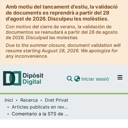
Amb motiu del tancament d'estiu, la validació
de documents es reprendrà a partir del 28
d'agost de 2026. Disculpeu les molèsties.
Con motivo del cierre de verano, la validación de
documentos se reanudará a partir del 28 de agosto
de 2026. Disculpad las molestias
Due to the summer closure, document validation will
resume starting August 28, 2026. We apologize for
any inconvenience.
(current)
Iniciar sessió
Comunitats i col·leccions
Inici
Recerca
Dret Privat
Navega per tot el DD
Articles publicats en revistes (Dret Privat)
Com publicar
Comentario a la STS de 16 de mayo de 2012: Condiciones potestativas, incumplimiento contractual y cláusula resolutoria expresa
Contacte