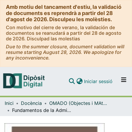
Amb motiu del tancament d'estiu, la validació
de documents es reprendrà a partir del 28
d'agost de 2026. Disculpeu les molèsties.
Con motivo del cierre de verano, la validación de
documentos se reanudará a partir del 28 de agosto
de 2026. Disculpad las molestias
Due to the summer closure, document validation will
resume starting August 28, 2026. We apologize for
any inconvenience.
(current)
Iniciar sessió
Comunitats i col·leccions
Inici
Docència
OMADO (Objectes i MAterials DOcents)
Navega per tot el DD
Fundamentos de la Administración
Com publicar
Contacte