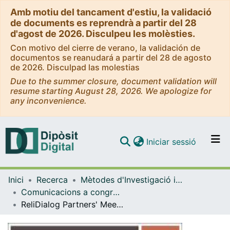
Amb motiu del tancament d'estiu, la validació
de documents es reprendrà a partir del 28
d'agost de 2026. Disculpeu les molèsties.
Con motivo del cierre de verano, la validación de
documentos se reanudará a partir del 28 de agosto
de 2026. Disculpad las molestias
Due to the summer closure, document validation will
resume starting August 28, 2026. We apologize for
any inconvenience.
(current)
Iniciar sessió
Comunitats i col·leccions
Inici
Recerca
Mètodes d'Investigació i Diagnòstic en Educació
Navega per tot el DD
Comunicacions a congressos / Presentacions (Mètodes d'Investigació i Diagnòstic en Educació)
Com publicar
ReliDialog Partners' Meeting
Contacte