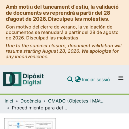
Amb motiu del tancament d'estiu, la validació
de documents es reprendrà a partir del 28
d'agost de 2026. Disculpeu les molèsties.
Con motivo del cierre de verano, la validación de
documentos se reanudará a partir del 28 de agosto
de 2026. Disculpad las molestias
Due to the summer closure, document validation will
resume starting August 28, 2026. We apologize for
any inconvenience.
(current)
Iniciar sessió
Comunitats i col·leccions
Inici
Docència
OMADO (Objectes i MAterials DOcents)
Navega per tot el DD
Procedimiento para determinar el tiempo adecuado del baño de fijación en el revelado de película negativa en carrete
Com publicar
Contacte