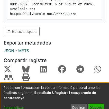
0031-6997. [consulted: 6 of August of 2026]. 
Available at: 
https://hdl.handle.net/2445/228778
Estadístiques
Exportar metadades
JSON
-
METS
Compartir registre
Recopilem i processem la vostra informació personal amb les
finalitats següents:
Estadístic & Registre i recuperació de
Coordinació:
CRAI UB
Avís legal
Metadades
subjectes a:
contrasenya
Configuració
Política de
Acord
Personalitzar
Declinar
D'acord