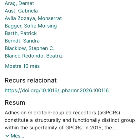
Araç, Demet
Aust, Gabriela
Avila Zozaya, Monserrat
Bagger, Sofie Morsing
Barth, Patrick
Berndt, Sandra
Blacklow, Stephen C.
Blanco Redondo, Beatriz
Mostra 10 més
Recurs relacionat
https://doi.org/10.1016/j.pharmr.2026.100116
Resum
Adhesion G protein-coupled receptors (aGPCRs)
constitute a structurally and functionally distinct group
within the superfamily of GPCRs. In 2015, the
International Union of Pharmacology invited the
Més...