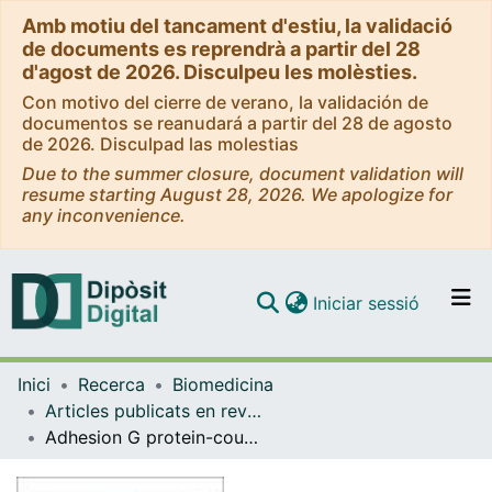
Amb motiu del tancament d'estiu, la validació
de documents es reprendrà a partir del 28
d'agost de 2026. Disculpeu les molèsties.
Con motivo del cierre de verano, la validación de
documentos se reanudará a partir del 28 de agosto
de 2026. Disculpad las molestias
Due to the summer closure, document validation will
resume starting August 28, 2026. We apologize for
any inconvenience.
(current)
Iniciar sessió
Comunitats i col·leccions
Inici
Recerca
Biomedicina
Navega per tot el DD
Articles publicats en revistes (Biomedicina)
Com publicar
Adhesion G protein-coupled receptors
Contacte