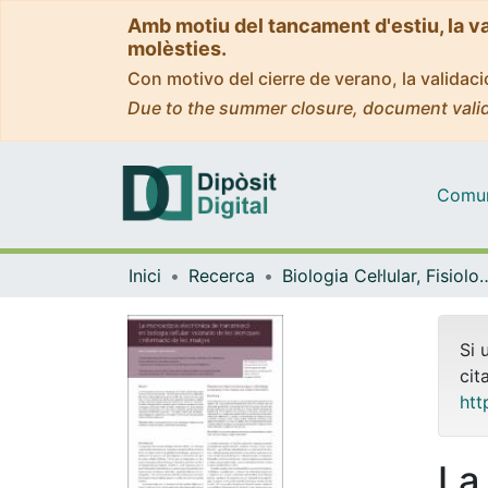
Amb motiu del tancament d'estiu, la v
molèsties.
Con motivo del cierre de verano, la valida
Due to the summer closure, document valid
Comuni
Inici
Recerca
Biologia Cel·lular, Fisiolo
Si 
cit
htt
La