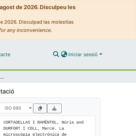
'agost de 2026. Disculpeu les
de 2026. Disculpad las molestias
for any inconvenience.
acte
Iniciar sessió
La microscòpia electrònica de transmissió en biologia cel·lular: valoració de les tècniques i informació de les imatges
tació
CORTADELLAS I RAMÉNTOL, Núria and 
DURFORT I COLL, Mercè. La 
microscòpia electrònica de 