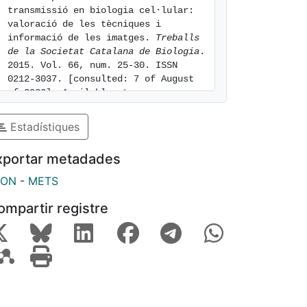
transmissió en biologia cel·lular: 
valoració de les tècniques i 
informació de les imatges. 
Treballs 
de la Societat Catalana de Biologia
. 
2015. Vol. 66, num. 25-30. ISSN 
0212-3037. [consulted: 7 of August 
of 2026]. Available at: 
https://hdl.handle.net/2445/127494
Estadístiques
xportar metadades
SON
-
METS
ompartir registre