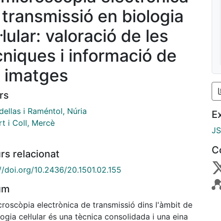
 transmissió en biologia
·lular: valoració de les
cniques i informació de
s imatges
rs
ellas i Raméntol, Núria
E
t i Coll, Mercè
J
C
rs relacionat
://doi.org/10.2436/20.1501.02.155
um
roscòpia electrònica de transmissió dins l'àmbit de
logia ceŀlular és una tècnica consolidada i una eina