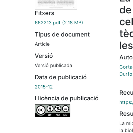
de
Fitxers
cel
662213.pdf
(2.18 MB)
tè
Tipus de document
le
Article
Versió
Auto
Versió publicada
Cortad
Durfor
Data de publicació
2015-12
Recu
Llicència de publicació
https
Res
La mic
la bio