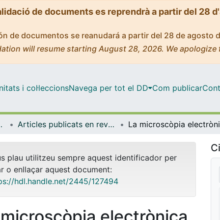
alidació de documents es reprendrà a partir del 28 d
ción de documentos se reanudará a partir del 28 de agosto 
ation will resume starting August 28, 2026. We apologize 
tats i col·leccions
Navega per tot el DD
Com publicar
Cont
gia i Immunologia
Articles publicats en revistes (Biologia Cel·lular, Fisiologia i Immunologia)
Ci
us plau utilitzeu sempre aquest identificador per
ar o enllaçar aquest document:
ps://hdl.handle.net/2445/127494
 microscòpia electrònica