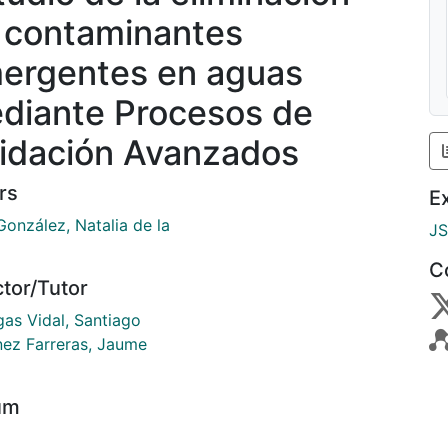
 contaminantes
ergentes en aguas
diante Procesos de
idación Avanzados
rs
E
González, Natalia de la
J
C
ctor/Tutor
gas Vidal, Santiago
ez Farreras, Jaume
um