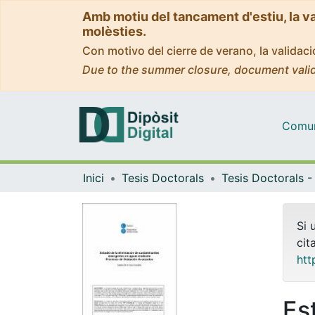
Amb motiu del tancament d'estiu, la v
molèsties.
Con motivo del cierre de verano, la valida
Due to the summer closure, document valid
Comuni
Inici
Tesis Doctorals
Si 
cit
htt
Es