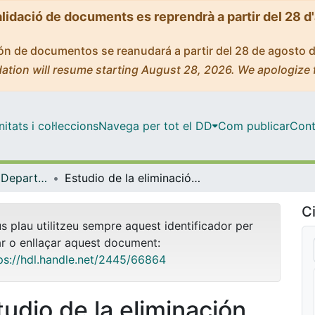
alidació de documents es reprendrà a partir del 28 d
ción de documentos se reanudará a partir del 28 de agosto 
ation will resume starting August 28, 2026. We apologize 
tats i col·leccions
Navega per tot el DD
Com publicar
Cont
Tesis Doctorals - Departament - Enginyeria Química
Estudio de la eliminación de contaminantes emergentes en aguas mediante Procesos de Oxidación Avanzados
Ci
us plau utilitzeu sempre aquest identificador per
ar o enllaçar aquest document:
ps://hdl.handle.net/2445/66864
tudio de la eliminación