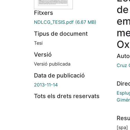
de
Fitxers
em
NDLCG_TESIS.pdf
(6.67 MB)
me
Tipus de document
Ox
Tesi
Versió
Auto
Versió publicada
Cruz 
Data de publicació
Dire
2013-11-14
Esplu
Tots els drets reservats
Gimén
Res
[spa]