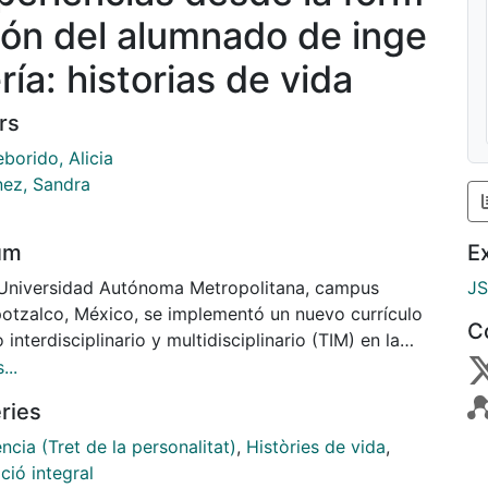
ión del alumnado de inge
ría: historias de vida
rs
borido, Alicia
nez, Sandra
um
E
 Universidad Autónoma Metropolitana, campus
J
otzalco, México, se implementó un nuevo currículo
C
 interdisciplinario y multidisciplinario (TIM) en la
ón de Ciencias Básicas e Ingenierías, dentro de los
...
s de estudio y programas de las diez licenciaturas
ries
eniería, con el objetivo de lograr la formación
al de los estudiantes. Dentro de este currículo
ència (Tret de la personalitat)
,
Històries de vida
,
o, se ofrece actualmente una asignatura optativa
ció integral