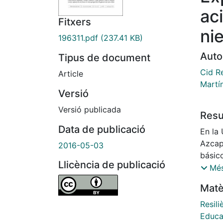
ac
Fitxers
nie
196311.pdf
(237.41 KB)
Auto
Tipus de document
Cid Re
Article
Martí
Versió
Versió publicada
Res
Data de publicació
En la
Azcap
2016-05-03
básico
Llicència de publicació
Divisi
Més
plane
Matè
de ing
integr
Resili
básic
Educa