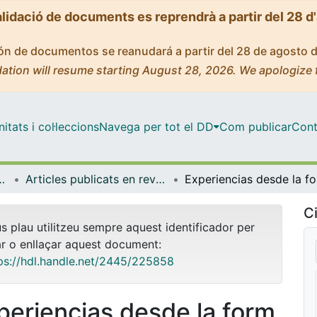
alidació de documents es reprendrà a partir del 28 d
ción de documentos se reanudará a partir del 28 de agosto 
ation will resume starting August 28, 2026. We apologize 
tats i col·leccions
Navega per tot el DD
Com publicar
Cont
anització Educativa
Articles publicats en revistes (Didàctica i Organització Educativa)
Exper
Ci
us plau utilitzeu sempre aquest identificador per
ar o enllaçar aquest document:
ps://hdl.handle.net/2445/225858
periencias desde la form