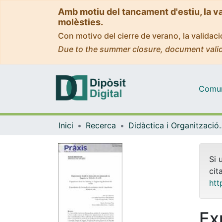
Amb motiu del tancament d'estiu, la v
molèsties.
Con motivo del cierre de verano, la valida
Due to the summer closure, document valid
Comuni
Inici
Recerca
Didàctica i Org
Si 
cit
htt
Ex