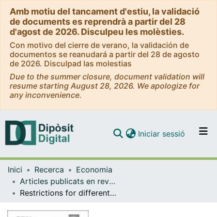
Amb motiu del tancament d'estiu, la validació
de documents es reprendrà a partir del 28
d'agost de 2026. Disculpeu les molèsties.
Con motivo del cierre de verano, la validación de
documentos se reanudará a partir del 28 de agosto
de 2026. Disculpad las molestias
Due to the summer closure, document validation will
resume starting August 28, 2026. We apologize for
any inconvenience.
(current)
Iniciar sessió
Comunitats i col·leccions
Inici
Recerca
Economia
Navega per tot el DD
Articles publicats en revistes (Economia)
Com publicar
Restrictions for different functional forms of the matching function
Contacte