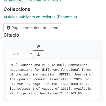
estimation
,
Econometric models
expected profits. The paper also investigates when a
Col·leccions
job-finding rate (vacancy filling rate) below one can
restrict the vacancy filling rate (job-finding rate) to be
Articles publicats en revistes (Economia)
below and strictly bounded away from one. We
Pàgina completa de l'ítem
provide the bounds implied by these 'interior
equilibria.'
Citació
RIBÓ, Ausias and VILALTA-BUFÍ, Montserrat. 
Restrictions for different functional forms 
of the matching function. 
SERIEs. Journal of 
the Spanish Economic Association
. 2020. Vol. 
11, num. 1, pags. 105-113. ISSN 1869-4187. 
[consulted: 6 of August of 2026]. Available 
at: https://hdl.handle.net/2445/163186