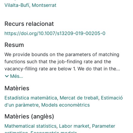
Vilalta-Bufí, Montserrat
Recurs relacionat
https://doi.org/10.1007/s13209-019-00205-0
Resum
We provide bounds on the parameters of matching
functions such that the job-finding rate and the
vacancy-filling rate are below 1. We do that in the
context of the canonical search and matching model
Més...
with a Pissarides-type free-entry condition. We find
Matèries
that the restrictions for a Cobb-Douglas matching
function with increasing returns to scale are rather
Estadística matemàtica
,
Mercat de treball
,
Estimació
restrictive, involving an upper bound to future
d'un paràmetre
,
Models economètrics
expected profits and the number of job searchers. In
Matèries (anglès)
contrast, for functional forms with constant returns to
scale (Cobb-Douglas, CES) the restrictions involve
Mathematical statistics
,
Labor market
,
Parameter
only parameters or an upper bound to the future