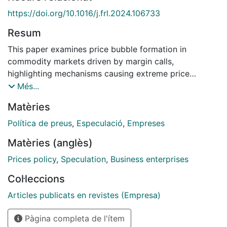
https://doi.org/10.1016/j.frl.2024.106733
Resum
This paper examines price bubble formation in
commodity markets driven by margin calls,
highlighting mechanisms causing extreme price
volatility. Analyzing Nickel, WTI Oil, Silver, Copper,
Més...
Wheat, Corn, and Soybean, I test five hypotheses on
Matèries
leverage, liquidity reduction, and positive feedback
loops using advanced detection methods like LPPLS
Política de preus
,
Especulació
,
Empreses
and GSADF. Results show high leverage and margin
Matèries (anglès)
calls amplify volatility through forced trades and
speculation. Asymmetrical reactions and herding
Prices policy
,
Speculation
,
Business enterprises
behavior further exacerbate bubbles, particularly
Col·leccions
under supply constraints. My findings stress the need
for improved risk management and regulatory
Articles publicats en revistes (Empresa)
measures to curb leverage-driven volatility, enhancing
Pàgina completa de l'ítem
market stability and resilience.