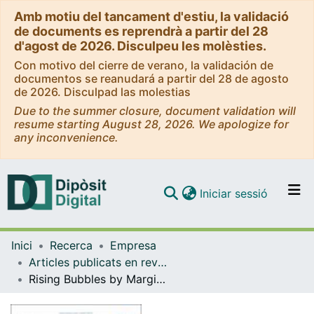
Amb motiu del tancament d'estiu, la validació
de documents es reprendrà a partir del 28
d'agost de 2026. Disculpeu les molèsties.
Con motivo del cierre de verano, la validación de
documentos se reanudará a partir del 28 de agosto
de 2026. Disculpad las molestias
Due to the summer closure, document validation will
resume starting August 28, 2026. We apologize for
any inconvenience.
(current)
Iniciar sessió
Comunitats i col·leccions
Inici
Recerca
Empresa
Navega per tot el DD
Articles publicats en revistes (Empresa)
Com publicar
Rising Bubbles by Margin Calls
Contacte