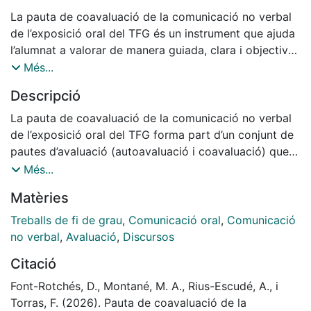
La pauta de coavaluació de la comunicació no verbal
de l’exposició oral del TFG és un instrument que ajuda
l’alumnat a valorar de manera guiada, clara i objectiva
el treball d’altres companys a l’hora de produir un
Més...
discurs oral. Pren en consideració diversos aspectes
Descripció
del llenguatge no verbal, relacionats amb el cos, les
mans i els braços, les cames i els peus, i la cara. Fa
La pauta de coavaluació de la comunicació no verbal
explícits els criteris d’avaluació i facilita la retroacció
de l’exposició oral del TFG forma part d’un conjunt de
entre iguals, a partir d’una llista de verificació que té
pautes d’avaluació (autoavaluació i coavaluació) que
en compte les recomanacions del vídeo Com fem un
permeten a l'alumnat analitzar l’elaboració d’un discurs
Més...
discurs oral eficaç? Com hi incorporem el llenguatge
oral. Els elements que s’inclouen en aquesta pauta, que
Matèries
no verbal?
funciona com una llista de verificació, estan extrets
del vídeo Com fem un discurs oral eficaç? Com hi
Treballs de fi de grau
,
Comunicació oral
,
Comunicació
incorporem el llenguatge no verbal? Serveix per
no verbal
,
Avaluació
,
Discursos
valorar els aspectes més rellevants del llenguatge no
Citació
verbal de l’exposició oral d'un company o d’una
companya en relació amb el cos, les mans i els braços,
Font-Rotchés, D., Montané, M. A., Rius-Escudé, A., i
les cames i els peus, i la cara.
Torras, F. (2026). Pauta de coavaluació de la