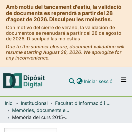
Amb motiu del tancament d'estiu, la validació
de documents es reprendrà a partir del 28
d'agost de 2026. Disculpeu les molèsties.
Con motivo del cierre de verano, la validación de
documentos se reanudará a partir del 28 de agosto
de 2026. Disculpad las molestias
Due to the summer closure, document validation will
resume starting August 28, 2026. We apologize for
any inconvenience.
(current)
Iniciar sessió
Comunitats i col·leccions
Inici
Institucional
Facultat d'Informació i Mitjans Audiovisuals
Navega per tot el DD
Memòries, documents estratègics i informes (Facultat d'Informació i Mitjans Audiovisuals)
Com publicar
Memòria del curs 2015-2016
Contacte