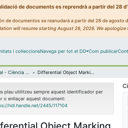
alidació de documents es reprendrà a partir del 28 d
ción de documentos se reanudará a partir del 28 de agosto 
ation will resume starting August 28, 2026. We apologize 
tats i col·leccions
Navega per tot el DD
Com publicar
Cont
Màster Oficial - Ciència Cognitiva i Llenguatge (CCiL)
Differential Object Marking in Catalan: Contexts of Appearance and Analysis
Ci
us plau utilitzeu sempre aquest identificador per
ar o enllaçar aquest document:
ps://hdl.handle.net/2445/117104
fferential Object Marking