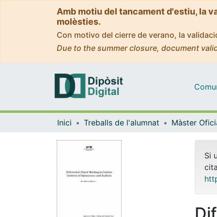
Amb motiu del tancament d'estiu, la v
molèsties.
Con motivo del cierre de verano, la valida
Due to the summer closure, document valid
Comuni
Inici
Treballs de l'alumnat
Si 
cit
htt
Di