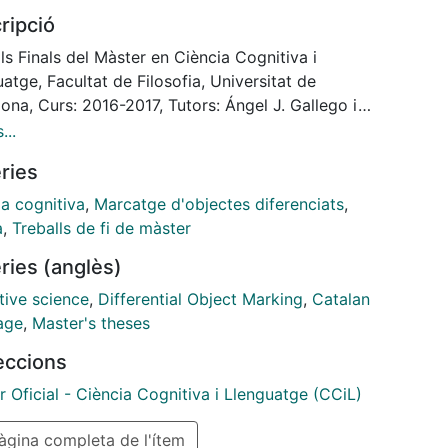
s on Catalan, paying special attention to the
ripció
lonese geolect, namely the Catalan variety spoken in
etropolitan area of Barcelona.
ls Finals del Màster en Ciència Cognitiva i
atge, Facultat de Filosofia, Universitat de
ona, Curs: 2016-2017, Tutors: Ángel J. Gallego i
esc Roca
...
ries
ia cognitiva
,
Marcatge d'objectes diferenciats
,
à
,
Treballs de fi de màster
ries (anglès)
tive science
,
Differential Object Marking
,
Catalan
age
,
Master's theses
leccions
 Oficial - Ciència Cognitiva i Llenguatge (CCiL)
gina completa de l'ítem