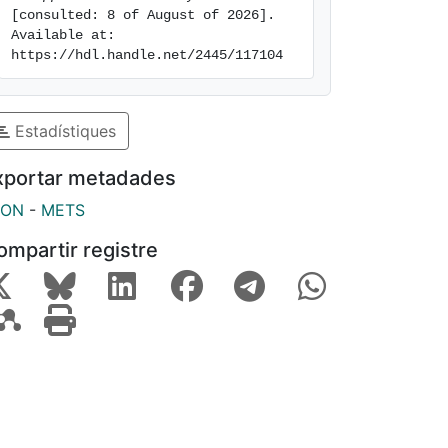
[consulted: 8 of August of 2026]. 
Available at: 
https://hdl.handle.net/2445/117104
Estadístiques
xportar metadades
SON
-
METS
ompartir registre