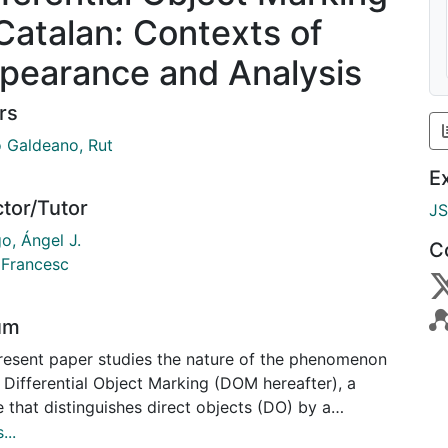
 Catalan: Contexts of
pearance and Analysis
rs
o Galdeano, Rut
E
ctor/Tutor
J
o, Ángel J.
C
 Francesc
um
resent paper studies the nature of the phenomenon
 Differential Object Marking (DOM hereafter), a
 that distinguishes direct objects (DO) by a
logical marker (typically, a preposition). The study
...