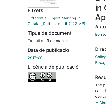
in
Fitxers
Ap
Differential Object Marking in
Catalan_Rutbenito.pdf
(1.22 MB)
Auto
Tipus de document
Benit
Treball de fi de màster
Dire
Data de publicació
Galleg
2017-09
Roca,
Llicència de publicació
Res
The p
called
device
morpho
Més