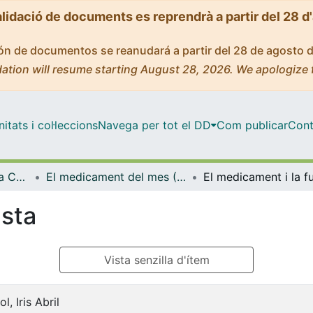
alidació de documents es reprendrà a partir del 28 d
ción de documentos se reanudará a partir del 28 de agosto 
ation will resume starting August 28, 2026. We apologize 
tats i col·leccions
Navega per tot el DD
Com publicar
Cont
Museu de la Farmàcia Catalana
El medicament del mes (Museu de la Farmàcia Catalana)
El medicament i la f
usta
Vista senzilla d'ítem
l, Iris Abril