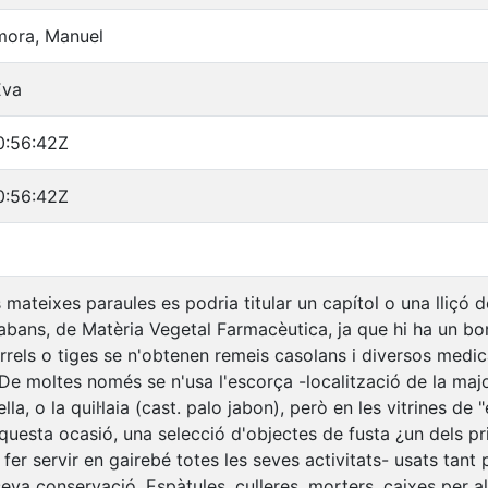
mora, Manuel
Eva
0:56:42Z
0:56:42Z
mateixes paraules es podria titular un capítol o una lliçó
bans, de Matèria Vegetal Farmacèutica, ja que hi ha un bo
arrels o tiges se n'obtenen remeis casolans i diversos me
e moltes només se n'usa l'escorça -localització de la majo
lla, o la quil·laia (cast. palo jabon), però en les vitrines d
questa ocasió, una selecció d'objectes de fusta ¿un dels pr
fer servir en gairebé totes les seves activitats- usats tan
eva conservació. Espàtules, culleres, morters, caixes per al