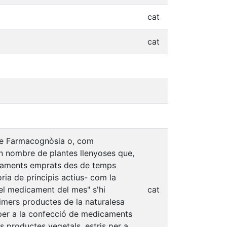
cat
cat
 de Farmacognòsia o, com
n nombre de plantes llenyoses que,
dicaments emprats des de temps
ria de principis actius- com la
e "el medicament del mes" s'hi
cat
imers productes de la naturalesa
t per a la confecció de medicaments
s productes vegetals, estris per a