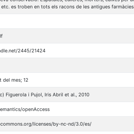
 etc. es troben en tots els racons de les antigues farmàcies
df
andle.net/2445/21424
 del mes; 12
 Figuerola i Pujol, Iris Abril et al., 2010
/semantics/openAccess
vecommons.org/licenses/by-nc-nd/3.0/es/