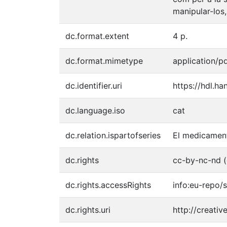
manipular-los,
dc.format.extent
4 p.
dc.format.mimetype
application/p
dc.identifier.uri
https://hdl.h
dc.language.iso
cat
dc.relation.ispartofseries
El medicament
dc.rights
cc-by-nc-nd (c)
dc.rights.accessRights
info:eu-repo
dc.rights.uri
http://creati