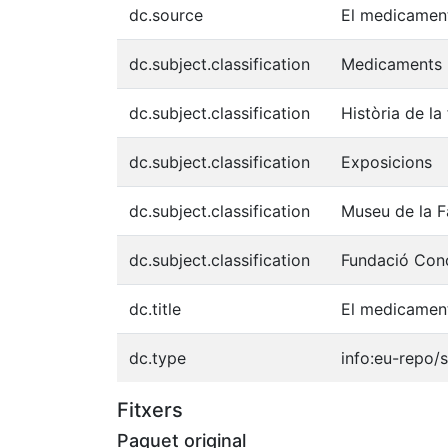
dc.source
El medicament
dc.subject.classification
Medicaments
dc.subject.classification
Història de la
dc.subject.classification
Exposicions
dc.subject.classification
Museu de la F
dc.subject.classification
Fundació Con
dc.title
El medicament 
dc.type
info:eu-repo/
Fitxers
Paquet original