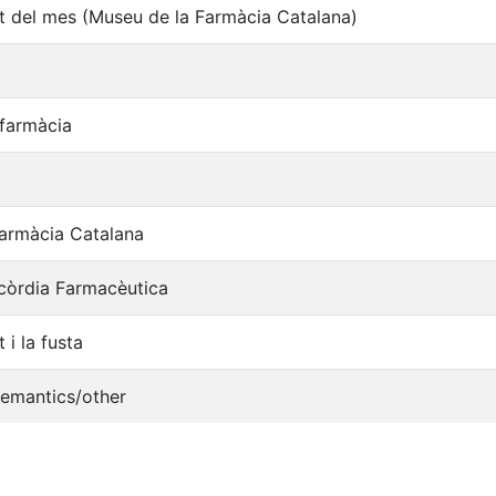
 del mes (Museu de la Farmàcia Catalana)
 farmàcia
armàcia Catalana
còrdia Farmacèutica
i la fusta
semantics/other