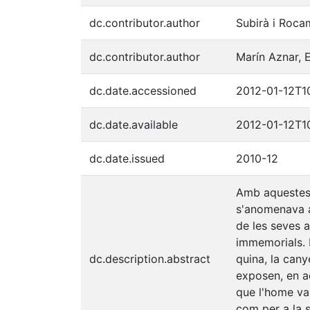
dc.contributor.author
Subirà i Roca
dc.contributor.author
Marín Aznar, 
dc.date.accessioned
2012-01-12T1
dc.date.available
2012-01-12T1
dc.date.issued
2010-12
Amb aquestes 
s'anomenava a
de les seves 
immemorials. D
dc.description.abstract
quina, la canye
exposen, en a
que l'home va 
com per a la s