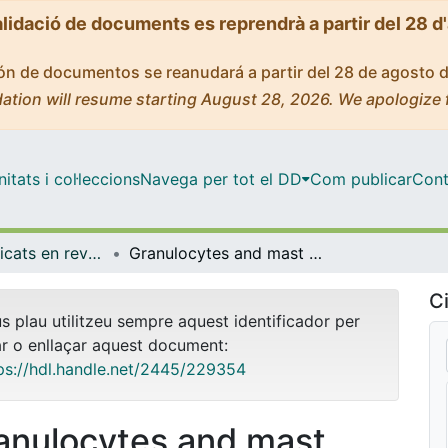
alidació de documents es reprendrà a partir del 28 d
ción de documentos se reanudará a partir del 28 de agosto 
ation will resume starting August 28, 2026. We apologize 
tats i col·leccions
Navega per tot el DD
Com publicar
Cont
Articles publicats en revistes (Medicina)
Granulocytes and mast cells in AllergoOncology—Bridging allergy to cancer: An EAACI position paper
Ci
us plau utilitzeu sempre aquest identificador per
ar o enllaçar aquest document:
ps://hdl.handle.net/2445/229354
anulocytes and mast