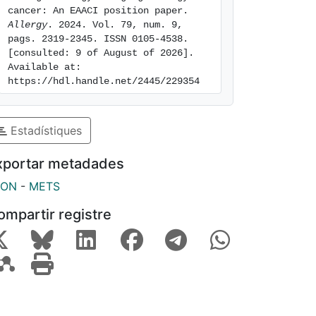
cancer: An EAACI position paper. 
Allergy
. 2024. Vol. 79, num. 9, 
pags. 2319-2345. ISSN 0105-4538. 
[consulted: 9 of August of 2026]. 
Available at: 
https://hdl.handle.net/2445/229354
Estadístiques
xportar metadades
SON
-
METS
ompartir registre