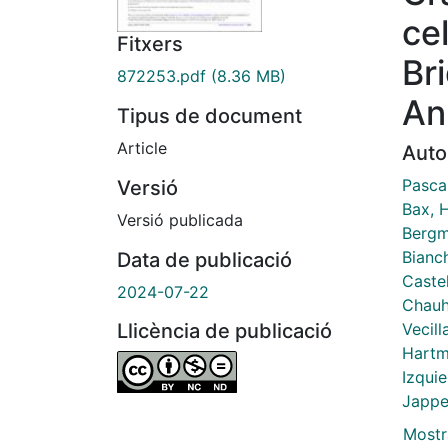
ce
Fitxers
Br
872253.pdf
(8.36 MB)
An
Tipus de document
Article
Auto
Pasca
Versió
Bax, H
Versió publicada
Bergm
Bianch
Data de publicació
Castel
2024-07-22
Chauh
Vecill
Llicència de publicació
Hartm
Izquie
Jappe
Mostr