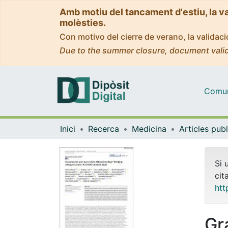
Amb motiu del tancament d'estiu, la v
molèsties.
Con motivo del cierre de verano, la valida
Due to the summer closure, document valid
Comuni
Inici
Recerca
Medicina
Si 
cit
htt
Gr