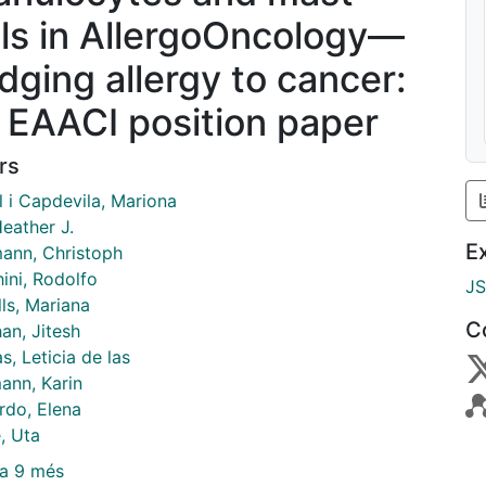
lls in AllergoOncology—
idging allergy to cancer:
 EAACI position paper
rs
l i Capdevila, Mariona
eather J.
E
ann, Christoph
ini, Rodolfo
J
ls, Mariana
C
an, Jitesh
as, Leticia de las
ann, Karin
rdo, Elena
, Uta
a 9 més