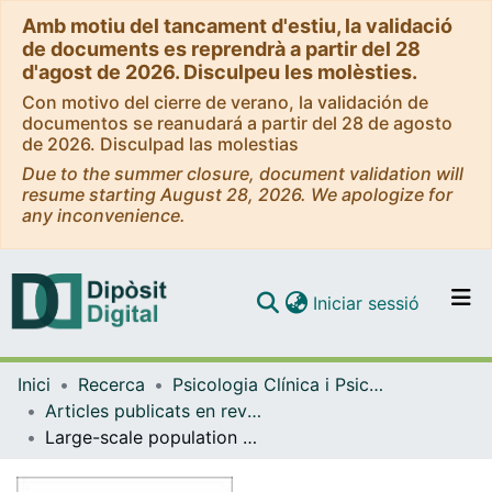
Amb motiu del tancament d'estiu, la validació
de documents es reprendrà a partir del 28
d'agost de 2026. Disculpeu les molèsties.
Con motivo del cierre de verano, la validación de
documentos se reanudará a partir del 28 de agosto
de 2026. Disculpad las molestias
Due to the summer closure, document validation will
resume starting August 28, 2026. We apologize for
any inconvenience.
(current)
Iniciar sessió
Comunitats i col·leccions
Inici
Recerca
Psicologia Clínica i Psicobiologia
Navega per tot el DD
Articles publicats en revistes (Psicologia Clínica i Psicobiologia)
Com publicar
Large-scale population data enrichment in mental health research
Contacte