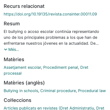
Recurs relacionat
https://doi.org/10.19135/revista.consinter.00011.09
Resum
El bullying o acoso escolar continúa representando
uno de los principales problemas a los que han de
enfrentarse nuestros jóvenes en la actualidad. De
hecho, y aunque se está intentando dotar a la
Més...
Administración, a todos los niveles, de medios
Matèries
suficientes para luchar contra esta problemática,
somos testigos de frecuentes casos de flagrante
Assetjament escolar
,
Procediment penal
,
Dret
violencia, que nos hacen cuestionarnos si las medidas
processal
que se están adoptando son suficientes. Este estudio
Matèries (anglès)
tiene por objeto el análisis del acoso escolar desde
una perspectiva eminentemente procesal, pero sin
Bullying in schools
,
Criminal procedure
,
Procedural law
obviar otros aspectos imprescindibles para entender
Col·leccions
este fenómeno. Para ello, no solo nos aproximaremos
a la regulación del proceso penal de menores y las
Articles publicats en revistes (Dret Administratiu, Dret