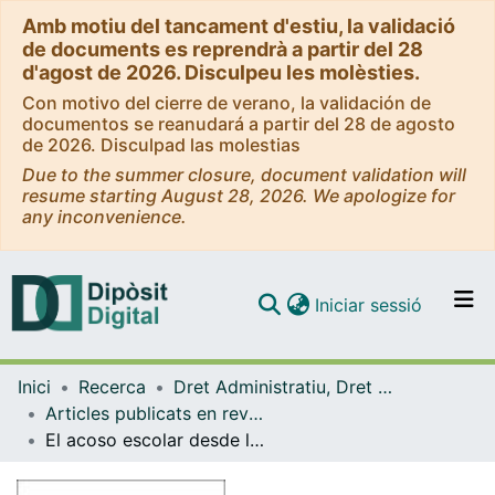
Amb motiu del tancament d'estiu, la validació
de documents es reprendrà a partir del 28
d'agost de 2026. Disculpeu les molèsties.
Con motivo del cierre de verano, la validación de
documentos se reanudará a partir del 28 de agosto
de 2026. Disculpad las molestias
Due to the summer closure, document validation will
resume starting August 28, 2026. We apologize for
any inconvenience.
(current)
Iniciar sessió
Comunitats i col·leccions
Inici
Recerca
Dret Administratiu, Dret Processal i Dret Financer i Tributari
Navega per tot el DD
Articles publicats en revistes (Dret Administratiu, Dret Processal i Dret Financer i Tributari)
Com publicar
El acoso escolar desde la perspectiva procesal
Contacte