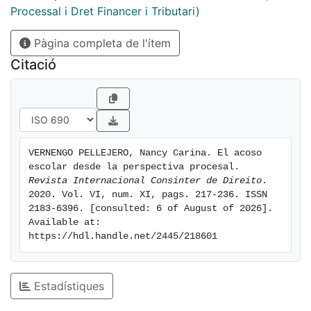
posibles consecuencias que de él pueden derivarse;
Processal i Dret Financer i Tributari)
sino que también nos fijaremos en aquellos elementos
Pàgina completa de l'ítem
propios de la psicología y que, en cierto modo,
pueden ayudarnos a desenmarañar el posible origen
Citació
de estas situaciones y sus secuelas sobre las víctimas.
VERNENGO PELLEJERO, Nancy Carina. El acoso 
escolar desde la perspectiva procesal. 
Revista Internacional Consinter de Direito
. 
2020. Vol. VI, num. XI, pags. 217-236. ISSN 
2183-6396. [consulted: 6 of August of 2026]. 
Available at: 
https://hdl.handle.net/2445/218601
Estadístiques