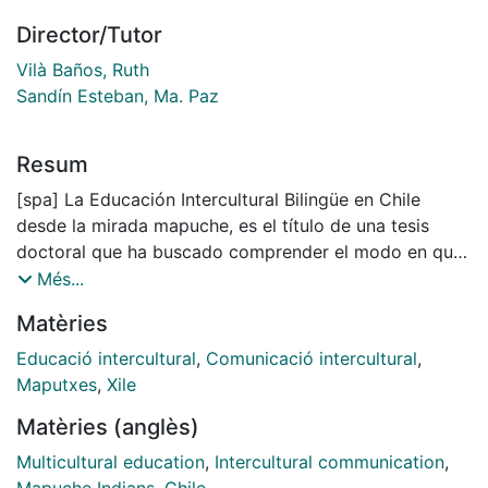
Director/Tutor
Vilà Baños, Ruth
Sandín Esteban, Ma. Paz
Resum
[spa] La Educación Intercultural Bilingüe en Chile
desde la mirada mapuche, es el título de una tesis
doctoral que ha buscado comprender el modo en que
se vive la relación educativa, la lengua –mapuzugun- y
Més...
el saber educativo en la Educación Intercultural
Matèries
Bilingüe de escuelas situadas en comunidades
mapuche del sur de Chile. Escuelas que trabajan con
Educació intercultural
,
Comunicació intercultural
,
este programa que ha sido pensado para que niños y
Maputxes
,
Xile
niñas pertenecientes a distintos pueblos originarios,
Matèries (anglès)
aprendan a desenvolverse satisfactoriamente en su
sociedad de origen como en la sociedad global. Esta
Multicultural education
,
Intercultural communication
,
investigación se ha asumido como una experiencia