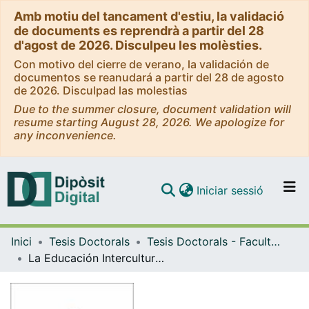
Amb motiu del tancament d'estiu, la validació
de documents es reprendrà a partir del 28
d'agost de 2026. Disculpeu les molèsties.
Con motivo del cierre de verano, la validación de
documentos se reanudará a partir del 28 de agosto
de 2026. Disculpad las molestias
Due to the summer closure, document validation will
resume starting August 28, 2026. We apologize for
any inconvenience.
(current)
Iniciar sessió
Comunitats i col·leccions
Inici
Tesis Doctorals
Tesis Doctorals - Facultat - Educació
Navega per tot el DD
La Educación Intercultural Bilingüe en Chile desde la mirada mapuche
Com publicar
Contacte