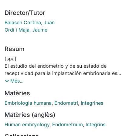
Director/Tutor
Balasch Cortina, Juan
Ordi i Majà, Jaume
Resum
[spa]
El estudio del endometrio y de su estado de
receptividad para la implantación embrionaria es
crucial en la evaluación de la fertilidad de la mujer. No
Més...
obstante, se ha demostrado que el estudio histológico
Matèries
clásico carece de utilidad clínica práctica para valorar
la adecuada capacidad del endometrio para implantar
Embriologia humana
,
Endometri
,
Integrines
embriones. Por tanto, la búsqueda de nuevos
Matèries (anglès)
marcadores de receptividad endometrial constituye
una línea de investigación de gran interés. Se ha
Human embryology
,
Endometrium
,
Integrins
descrito que tanto la integrina αvβ3 como la