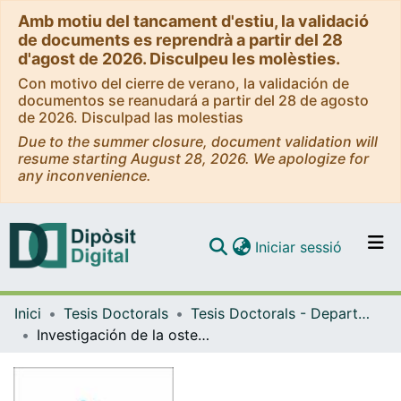
Amb motiu del tancament d'estiu, la validació
de documents es reprendrà a partir del 28
d'agost de 2026. Disculpeu les molèsties.
Con motivo del cierre de verano, la validación de
documentos se reanudará a partir del 28 de agosto
de 2026. Disculpad las molestias
Due to the summer closure, document validation will
resume starting August 28, 2026. We apologize for
any inconvenience.
(current)
Iniciar sessió
Comunitats i col·leccions
Inici
Tesis Doctorals
Tesis Doctorals - Departament - Obstetrícia i Ginecologia, Pediatria i Radiologia i Medicina Física
Navega per tot el DD
Investigación de la osteopontina y la integrina αvβ3 como marcadores de receptividad endometrial para la implantación embrionaria
Com publicar
Contacte