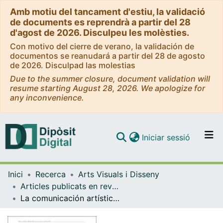
Amb motiu del tancament d'estiu, la validació
de documents es reprendrà a partir del 28
d'agost de 2026. Disculpeu les molèsties.
Con motivo del cierre de verano, la validación de
documentos se reanudará a partir del 28 de agosto
de 2026. Disculpad las molestias
Due to the summer closure, document validation will
resume starting August 28, 2026. We apologize for
any inconvenience.
(current)
Iniciar sessió
Comunitats i col·leccions
Inici
Recerca
Arts Visuals i Disseny
Navega per tot el DD
Articles publicats en revistes (Arts Visuals i Disseny)
Com publicar
La comunicación artística en la cultura digital
Contacte