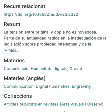
Recurs relacionat
https://doi.org/10.18682/add.vi23.2322
Resum
La tensión entre original y copia no es novedosa.
Parte de su actualidad radica en la inadecuación de la
legislación sobre propiedad intelectual y de la
estructura de algunas industrias culturales a la realidad
Més...
del paradigma digital. En este artículo se analizan y
Matèries
ponderan otras presuntas disyuntivas, como el
creciente peso de lo virtual en el espacio
Comunicació
,
Humanitats digitals
,
Gravat
comunicativo en el que tiene lugar el proceso de
Matèries (anglès)
creación-producción-difusión-legitimación artística. La
reflexión sobre los profundos cambios que supone la
Communication
,
Digital humanities
,
Engraving
asunción de la cultura digital en la comunicación
Col·leccions
artística aporta indicaciones sobre qué ingredientes
integran la originalidad en el siglo XXI.
Articles publicats en revistes (Arts Visuals i Disseny)