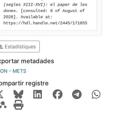
(segles XIII-XVI): el paper de les 
dones.
 [consulted: 6 of August of 
2026]. Available at: 
https://hdl.handle.net/2445/171855
Estadístiques
xportar metadades
SON
-
METS
ompartir registre