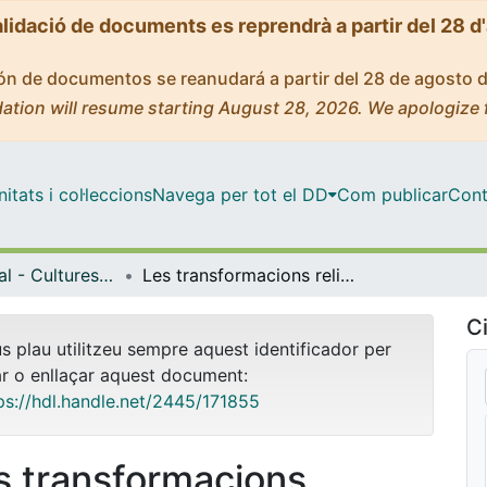
alidació de documents es reprendrà a partir del 28 d
ción de documentos se reanudará a partir del 28 de agosto 
ation will resume starting August 28, 2026. We apologize 
tats i col·leccions
Navega per tot el DD
Com publicar
Cont
Màster Oficial - Cultures Medievals
Les transformacions religioses de la societat mallorquina baixmedieval (segles XIII-XVI): el paper de les dones
Ci
us plau utilitzeu sempre aquest identificador per
ar o enllaçar aquest document:
ps://hdl.handle.net/2445/171855
s transformacions