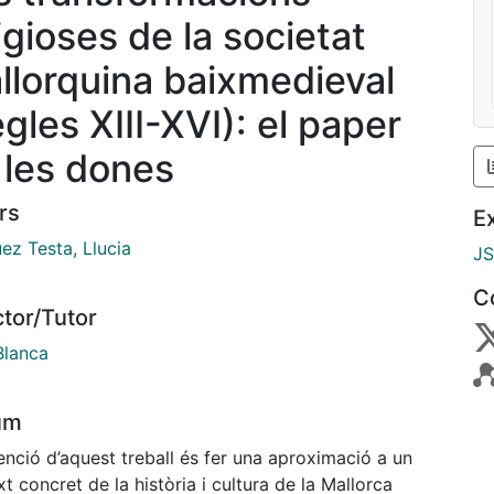
igioses de la societat
llorquina baixmedieval
gles XIII-XVI): el paper
 les dones
rs
E
ez Testa, Llucia
J
C
ctor/Tutor
Blanca
um
enció d’aquest treball és fer una aproximació a un
t concret de la història i cultura de la Mallorca