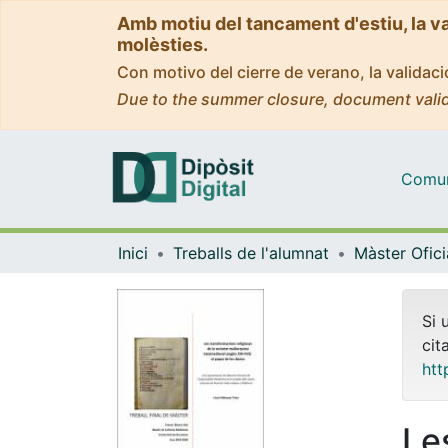
Amb motiu del tancament d'estiu, la v
molèsties.
Con motivo del cierre de verano, la valida
Due to the summer closure, document valid
Comuni
Inici
Treballs de l'alumnat
Si 
cit
htt
Le