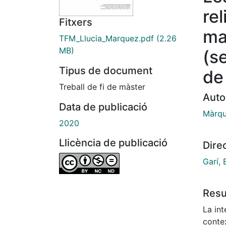
rel
Fitxers
ma
TFM_Llucia_Marquez.pdf
(2.26
MB)
(se
Tipus de document
de
Treball de fi de màster
Auto
Data de publicació
Màrqu
2020
Llicència de publicació
Dire
Garí, 
Res
La int
contex