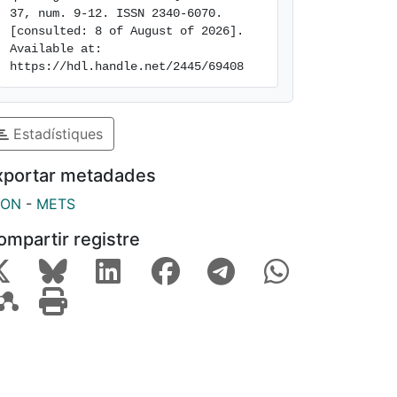
37, num. 9-12. ISSN 2340-6070. 
[consulted: 8 of August of 2026]. 
Available at: 
https://hdl.handle.net/2445/69408
Estadístiques
xportar metadades
SON
-
METS
ompartir registre