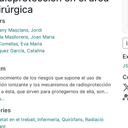
irúrgica
rs
any Masclans, Jordi
da Masllorens, Joan Maria
Comellas, Eva Maria
guez García, Catalina
E
J
um
C
nocimiento de los riesgos que supone el uso de
ción ionizante y los mecanismos de radioprotección
 a ésta, que sirven para protegernos de ella, son
 para proteger a los pacientes y para responder a
...
les dudas respecto a los procedimientos que la
ries
zan como base de obtención de la imagen. El uso de
diaciones ionizantes es un riesgo laboral más para
tat en el treball
,
Infermeria
,
Quiròfans
,
Radiació
nfermeras en el entorno quirúrgico, éstas deben
ant