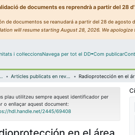
alidació de documents es reprendrà a partir del 28 d
ción de documentos se reanudará a partir del 28 de agosto 
ation will resume starting August 28, 2026. We apologize 
tats i col·leccions
Navega per tot el DD
Com publicar
Cont
t Pública, Salut Mental i Maternoinfantil
Articles publicats en revistes (Infermeria de Salut Pública, Salut mental i Maternoinfantil)
Ra
Ci
us plau utilitzeu sempre aquest identificador per
ar o enllaçar aquest document:
ps://hdl.handle.net/2445/69408
dioprotección en el área