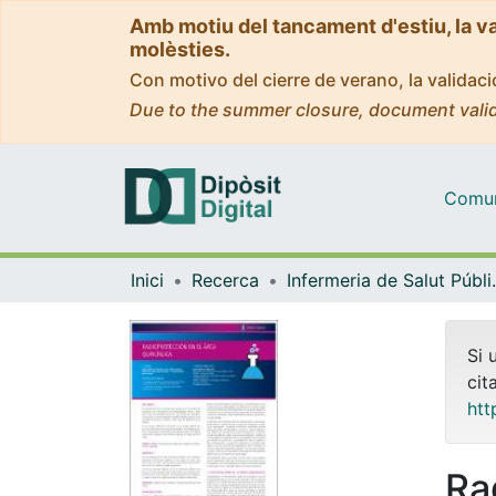
Amb motiu del tancament d'estiu, la v
molèsties.
Con motivo del cierre de verano, la valida
Due to the summer closure, document valid
Comuni
Inici
Recerca
Infermeria de Salu
Si 
cit
htt
Ra