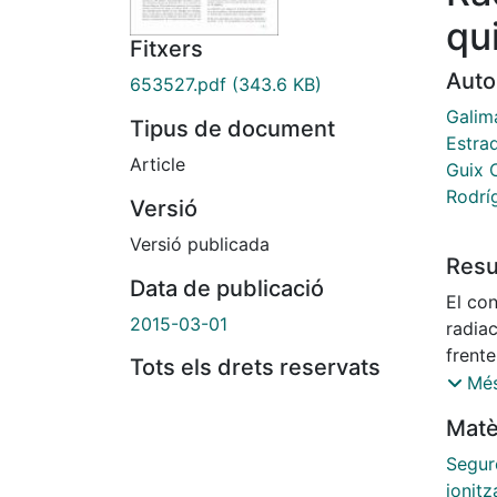
qu
Fitxers
Auto
653527.pdf
(343.6 KB)
Galim
Tipus de document
Estra
Article
Guix 
Rodrí
Versió
Versió publicada
Res
Data de publicació
El co
2015-03-01
radia
frente
Tots els drets reservats
útiles
Més
posib
Matè
utili
las ra
Segure
las e
ionitz