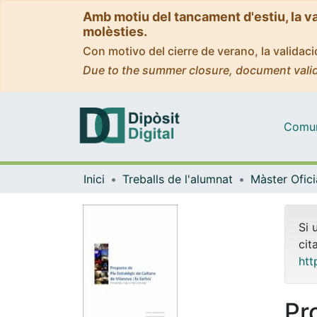
Amb motiu del tancament d'estiu, la v
molèsties.
Con motivo del cierre de verano, la valida
Due to the summer closure, document valid
Comuni
Inici
Treballs de l'alumnat
Si 
cit
htt
Pr