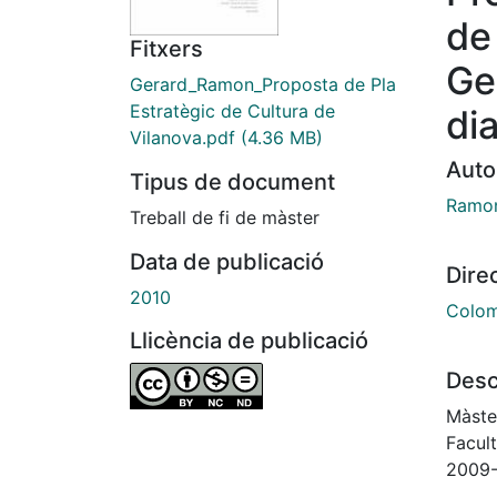
de
Fitxers
Ge
Gerard_Ramon_Proposta de Pla
Estratègic de Cultura de
di
Vilanova.pdf
(4.36 MB)
Auto
Tipus de document
Ramon
Treball de fi de màster
Data de publicació
Dire
2010
Colom
Llicència de publicació
Desc
Màster
Facul
2009-