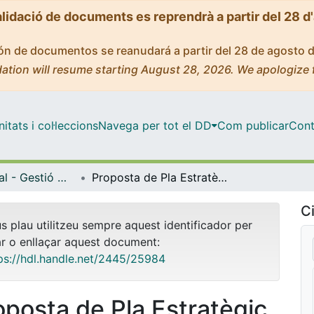
alidació de documents es reprendrà a partir del 28 d
ción de documentos se reanudará a partir del 28 de agosto 
ation will resume starting August 28, 2026. We apologize 
tats i col·leccions
Navega per tot el DD
Com publicar
Cont
Màster Oficial - Gestió Cultural
Proposta de Pla Estratègic de Cultura de Vilanova i la Geltrú. Metodologia, diagnosi i marc estratègic
Ci
us plau utilitzeu sempre aquest identificador per
ar o enllaçar aquest document:
ps://hdl.handle.net/2445/25984
oposta de Pla Estratègic